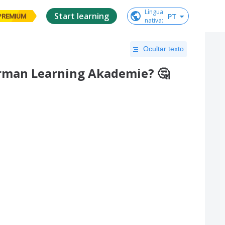
Língua

Start learning
PT
PREMIUM
nativa
:
Ocultar texto
erman Learning Akademie? 🤔