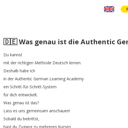
🇩🇪 Was genau ist die Authentic G
Du
kannst
mit
der
richtigen
Methode
Deutsch
lernen
.
Deshalb
habe
ich
in
der
Authentic
German
Learning
Academy
ein
Schritt-für-Schritt-System
für
dich
entwickelt
.
Was
genau
ist
das
?
Lass
es
uns
gemeinsam
anschauen
!
Sobald
du
beitrittst
,
hast
du
Zugang
zu
mehreren
Kursen