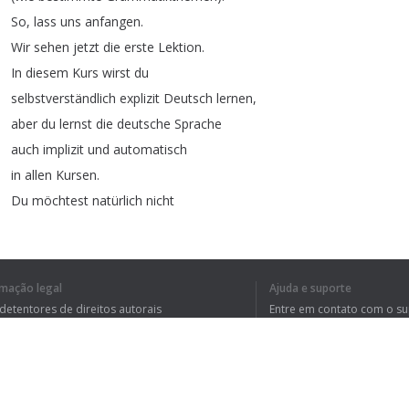
So
,
lass
uns
anfangen
.
Wir
sehen
jetzt
die
erste
Lektion
.
In
diesem
Kurs
wirst
du
selbstverständlich
explizit
Deutsch
lernen
,
aber
du
lernst
die
deutsche
Sprache
auch
implizit
und
automatisch
in
allen
Kursen
.
Du
möchtest
natürlich
nicht
alles
auswendig
lernen
,
sondern
auch
Deutsch
sprechen
können
,
ohne
viel
nachdenken
zu
müssen
.
rmação legal
Ajuda e suporte
Hier
kannst
du
zuerst
 detentores de direitos autorais
Entre em contato com o s
die
vollständige
englische
Übersetzung
lesen
,
tica de Privacidade
Perguntas Frequentes
rdo de usuário
wenn
du
Anfänger
bist
,
aber
du
hast
hier
auch
Deutsch
und
Englisch
nebeneinander
.