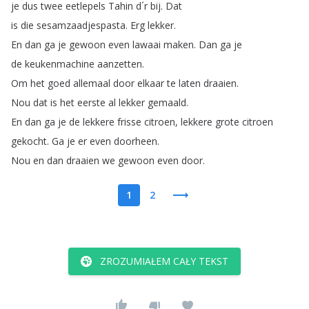
je
dus
twee
eetlepels
Tahin
d´r
bij
.
Dat
is
die
sesamzaadjespasta
.
Erg
lekker
.
En
dan
ga
je
gewoon
even
lawaai
maken
.
Dan
ga
je
de
keukenmachine
aanzetten
.
Om
het
goed
allemaal
door
elkaar
te
laten
draaien
.
Nou
dat
is
het
eerste
al
lekker
gemaald
.
En
dan
ga
je
de
lekkere
frisse
citroen
,
lekkere
grote
citroen
gekocht
.
Ga
je
er
even
doorheen
.
Nou
en
dan
draaien
we
gewoon
even
door
.
1
2
ZROZUMIAŁEM CAŁY TEKST