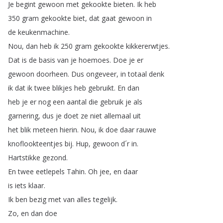
Je
begint
gewoon
met
gekookte
bieten
.
Ik
heb
350
gram
gekookte
biet
,
dat
gaat
gewoon
in
de
keukenmachine
.
Nou
,
dan
heb
ik
250
gram
gekookte
kikkererwtjes
.
Dat
is
de
basis
van
je
hoemoes
.
Doe
je
er
gewoon
doorheen
.
Dus
ongeveer
,
in
totaal
denk
ik
dat
ik
twee
blikjes
heb
gebruikt
.
En
dan
heb
je
er
nog
een
aantal
die
gebruik
je
als
garnering
,
dus
je
doet
ze
niet
allemaal
uit
het
blik
meteen
hierin
.
Nou
,
ik
doe
daar
rauwe
knoflookteentjes
bij
.
Hup
,
gewoon
d´r
in
.
Hartstikke
gezond
.
En
twee
eetlepels
Tahin
.
Oh
jee
,
en
daar
is
iets
klaar
.
Ik
ben
bezig
met
van
alles
tegelijk
.
Zo
,
en
dan
doe