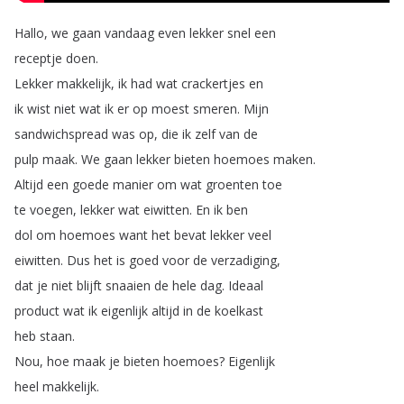
Hallo
,
we
gaan
vandaag
even
lekker
snel
een
receptje
doen
.
Lekker
makkelijk
,
ik
had
wat
crackertjes
en
ik
wist
niet
wat
ik
er
op
moest
smeren
.
Mijn
sandwichspread
was
op
,
die
ik
zelf
van
de
pulp
maak
.
We
gaan
lekker
bieten
hoemoes
maken
.
Altijd
een
goede
manier
om
wat
groenten
toe
te
voegen
,
lekker
wat
eiwitten
.
En
ik
ben
dol
om
hoemoes
want
het
bevat
lekker
veel
eiwitten
.
Dus
het
is
goed
voor
de
verzadiging
,
dat
je
niet
blijft
snaaien
de
hele
dag
.
Ideaal
product
wat
ik
eigenlijk
altijd
in
de
koelkast
heb
staan
.
Nou
,
hoe
maak
je
bieten
hoemoes
?
Eigenlijk
heel
makkelijk
.