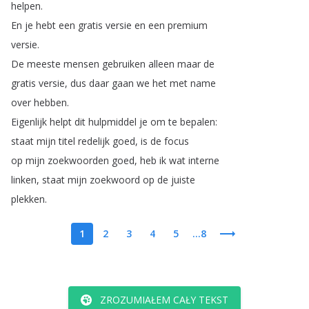
helpen
.
En
je
hebt
een
gratis
versie
en
een
premium
versie
.
De
meeste
mensen
gebruiken
alleen
maar
de
gratis
versie
,
dus
daar
gaan
we
het
met
name
over
hebben
.
Eigenlijk
helpt
dit
hulpmiddel
je
om
te
bepalen
:
staat
mijn
titel
redelijk
goed
,
is
de
focus
op
mijn
zoekwoorden
goed
,
heb
ik
wat
interne
linken
,
staat
mijn
zoekwoord
op
de
juiste
plekken
.
1
2
3
4
5
...8
ZROZUMIAŁEM CAŁY TEKST