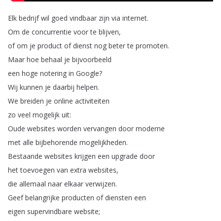
Elk
bedrijf
wil
goed
vindbaar
zijn
via
internet
.
Om
de
concurrentie
voor
te
blijven
,
of
om
je
product
of
dienst
nog
beter
te
promoten
.
Maar
hoe
behaal
je
bijvoorbeeld
een
hoge
notering
in
Google
?
Wij
kunnen
je
daarbij
helpen
.
We
breiden
je
online
activiteiten
zo
veel
mogelijk
uit
:
Oude
websites
worden
vervangen
door
moderne
met
alle
bijbehorende
mogelijkheden
.
Bestaande
websites
krijgen
een
upgrade
door
het
toevoegen
van
extra
websites
,
die
allemaal
naar
elkaar
verwijzen
.
Geef
belangrijke
producten
of
diensten
een
eigen
supervindbare
website
;