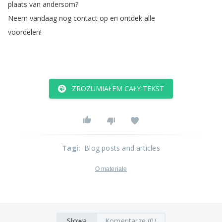
plaats
van
andersom
?
Neem
vandaag
nog
contact
op
en
ontdek
alle
voordelen
!
ZROZUMIAŁEM CAŁY TEKST
Tagi
:
Blog posts and articles
O materiale
Słowa
Komentarze (0)