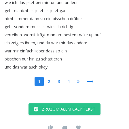
wie
ich
das
jetzt
bei
mir
tun
und
anders
geht
es
nicht
ist
jetzt
ist
jetzt
gar
nichts
immer
dann
so
ein
bisschen
drüber
geht
sondern
muss
ist
wirklich
richtig
verreiben
.
womit
trägt
man
am
besten
make
up
auf
;
ich
zeig
es
ihnen
,
und
da
war
mir
das
andere
war
mir
einfach
lieber
dass
so
ein
bisschen
nur
hin
zu
schattieren
und
das
war
auch
okay
.
1
2
3
4
5
ZROZUMIAŁEM CAŁY TEKST