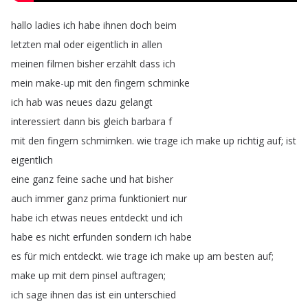
hallo
ladies
ich
habe
ihnen
doch
beim
letzten
mal
oder
eigentlich
in
allen
meinen
filmen
bisher
erzählt
dass
ich
mein
make-up
mit
den
fingern
schminke
ich
hab
was
neues
dazu
gelangt
interessiert
dann
bis
gleich
barbara
f
mit
den
fingern
schmimken
.
wie
trage
ich
make
up
richtig
auf
;
ist
eigentlich
eine
ganz
feine
sache
und
hat
bisher
auch
immer
ganz
prima
funktioniert
nur
habe
ich
etwas
neues
entdeckt
und
ich
habe
es
nicht
erfunden
sondern
ich
habe
es
für
mich
entdeckt
.
wie
trage
ich
make
up
am
besten
auf
;
make
up
mit
dem
pinsel
auftragen
;
ich
sage
ihnen
das
ist
ein
unterschied