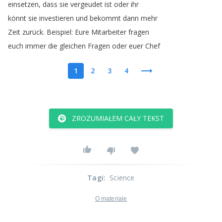
einsetzen
,
dass
sie
vergeudet
ist
oder
ihr
könnt
sie
investieren
und
bekommt
dann
mehr
Zeit
zurück
.
Beispiel
:
Eure
Mitarbeiter
fragen
euch
immer
die
gleichen
Fragen
oder
euer
Chef
1
2
3
4
ZROZUMIAŁEM CAŁY TEKST
Tagi
:
Science
O materiale