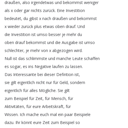
draußen
,
also
irgendetwas
und
bekommst
weniger
als
x
oder
gar
nichts
zurück
.
Eine
Investition
bedeutet
,
du
gibst
x
nach
draußen
und
bekommst
x
wieder
zurück
plus
etwas
oben
drauf
.
Und
die
Investition
ist
umso
besser
je
mehr
du
oben
drauf
bekommst
und
die
Ausgabe
ist
umso
schlechter
,
je
mehr
von
x
abgezogen
wird
.
Null
ist
das
schlimmste
und
manche
Leute
schaffen
es
sogar
,
es
ins
Negative
laufen
zu
lassen
.
Das
Interessante
bei
dieser
Defintion
ist
,
sie
gilt
eigentlich
nicht
nur
für
Geld
,
sondern
eigentlich
für
alles
Mögliche
.
Sie
gilt
zum
Beispiel
für
Zeit
,
für
Mensch
,
für
Aktivitäten
,
für
eure
Arbeitskraft
,
für
Wissen
.
Ich
mache
euch
mal
ein
paar
Beispiele
dazu
.
Ihr
könnt
eure
Zeit
zum
Beispiel
so