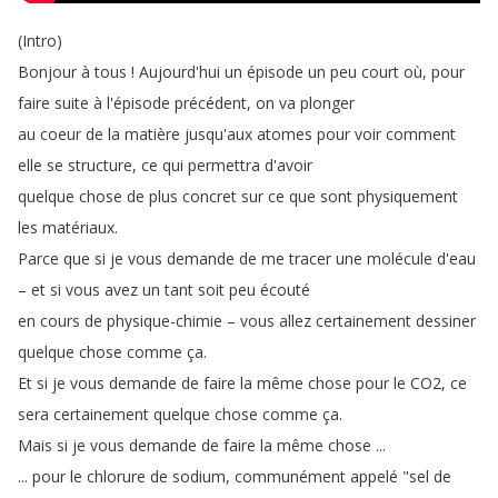
(
Intro
)
Bonjour
à
tous
!
Aujourd'hui
un
épisode
un
peu
court
où
,
pour
faire
suite
à
l'épisode
précédent
,
on
va
plonger
au
coeur
de
la
matière
jusqu'aux
atomes
pour
voir
comment
elle
se
structure
,
ce
qui
permettra
d'avoir
quelque
chose
de
plus
concret
sur
ce
que
sont
physiquement
les
matériaux
.
Parce
que
si
je
vous
demande
de
me
tracer
une
molécule
d'eau
–
et
si
vous
avez
un
tant
soit
peu
écouté
en
cours
de
physique-chimie
–
vous
allez
certainement
dessiner
quelque
chose
comme
ça
.
Et
si
je
vous
demande
de
faire
la
même
chose
pour
le
CO2,
ce
sera
certainement
quelque
chose
comme
ça
.
Mais
si
je
vous
demande
de
faire
la
même
chose
...
...
pour
le
chlorure
de
sodium
,
communément
appelé
"
sel
de