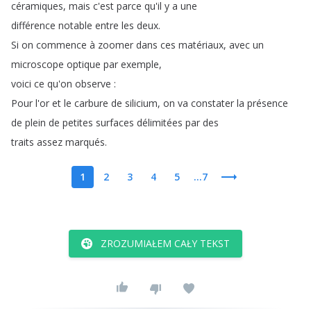
céramiques
,
mais
c'est
parce
qu'il
y
a
une
différence
notable
entre
les
deux
.
Si
on
commence
à
zoomer
dans
ces
matériaux
,
avec
un
microscope
optique
par
exemple
,
voici
ce
qu'on
observe
:
Pour
l'or
et
le
carbure
de
silicium
,
on
va
constater
la
présence
de
plein
de
petites
surfaces
délimitées
par
des
traits
assez
marqués
.
1
2
3
4
5
...7
ZROZUMIAŁEM CAŁY TEKST