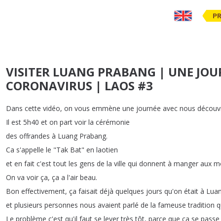
PR
VISITER LUANG PRABANG | UNE JO
CORONAVIRUS | LAOS #3
Dans
cette
vidéo
,
on
vous
emmène
une
journée
avec
nous
découvr
Il
est
5h40
et
on
part
voir
la
cérémonie
des
offrandes
à
Luang
Prabang
.
Ca
s'appelle
le
"
Tak
Bat
"
en
laotien
et
en
fait
c'est
tout
les
gens
de
la
ville
qui
donnent
à
manger
aux
m
On
va
voir
ça
,
ça
a
l'air
beau
.
Bon
effectivement
,
ça
faisait
déjà
quelques
jours
qu'on
était
à
Lua
et
plusieurs
personnes
nous
avaient
parlé
de
la
fameuse
tradition
q
Le
problème
c'est
qu'il
faut
se
lever
très
tôt
,
parce
que
ça
se
passe