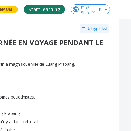
Język

Start learning
PL
EMIUM
ojczysty
:
Ukryj tekst
URNÉE EN VOYAGE PENDANT LE
ir
la
magnifique
ville
de
Luang
Prabang
.
oines
bouddhistes
.
ng
Prabang
u'il
y
a
dans
cette
ville
.
à
l'aube