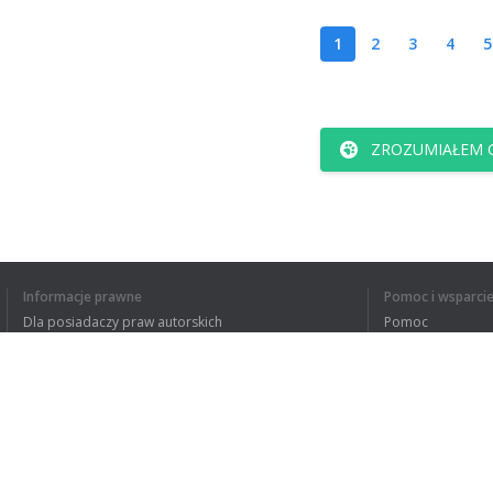
1
2
3
4
5
ZROZUMIAŁEM C
Informacje prawne
Pomoc i wsparci
Dla posiadaczy praw autorskich
Pomoc
Polityki prywatności
FAQ
Terms of Use
Rozszerzenie do przeglądarki