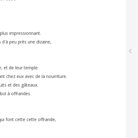
plus
impressionnant
.
s
d'à
peu
près
une
dizaine
,
r
,
et
de
leur
temple
.
ant
chez
eux
avec
de
la
nourriture
.
uits
et
des
gâteaux
.
bol
à
offrandes
qui
font
cette
cette
offrande
,