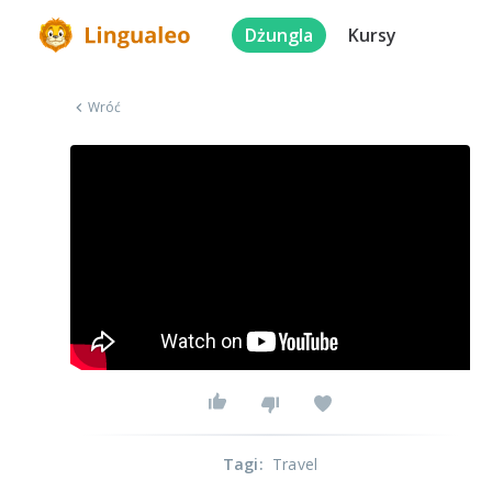
Dżungla
Kursy
Wróć
Tagi
:
Travel