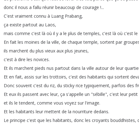
donc
il
nous
a
fallu
réunir
beaucoup
de
courage
!...
C'est
vraiment
connu
à
Luang
Prabang
,
ça
existe
partout
au
Laos
,
mais
comme
c'est
là
où
il
y
a
le
plus
de
temples
,
c'est
là
où
c'est
le
En
fait
les
moines
de
la
ville
,
de
chaque
temple
,
sortent
par
groupe
ils
marchent
du
plus
vieux
aux
plus
jeunes
,
c'est
à
dire
les
novices
.
Et
ils
marchent
pieds
nus
partout
dans
la
ville
autour
de
leur
quartie
Et
en
fait
,
assis
sur
les
trottoirs
,
c'est
des
habitants
qui
sortent
dev
Donc
souvent
c'est
du
riz
,
du
sticky
rice
typiquement
,
parfois
des
fr
Et
eux
ils
passent
avec
leur
,
ça
s'appelle
un
"
sébille
",
c'est
leur
petit
et
ils
le
tendent
,
comme
vous
voyez
sur
l'image
.
Et
les
habitants
leur
mettent
de
la
nourriture
dedans
.
Le
principe
c'est
que
les
habitants
,
donc
les
croyants
bouddhistes
,