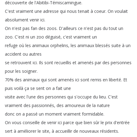
découverte
de
l'Abitibi-Témiscamingue
.
C'est
vraiment
une
adresse
qui
nous
tenait
à
coeur
.
On
voulait
absolument
venir
ici
.
On
n'est
pas
fan
des
zoos
.
D'ailleurs
ce
n'est
pas
du
tout
un
zoo
.
C'est
ni
un
zoo
déguisé
,
c'est
vraiment
un
refuge
où
les
animaux
orphelins
,
les
animaux
blessés
suite
à
un
accident
ou
autres
se
retrouvent
ici
.
Ils
sont
recueillis
et
amenés
par
des
personnes
pour
les
soigner
.
70%
des
animaux
qui
sont
amenés
ici
sont
remis
en
liberté
.
Et
puis
voilà
ça
se
sent
on
a
fait
une
visite
avec
l'une
des
personnes
qui
s'occupe
du
lieu
.
C'est
vraiment
des
passionnés
,
des
amoureux
de
la
nature
donc
on
a
passé
un
moment
vraiment
formidable
.
On
vous
conseille
de
venir
ici
parce
que
bien
sûr
le
prix
d'entrée
sert
à
améliorer
le
site
,
à
accueillir
de
nouveaux
résidents
.