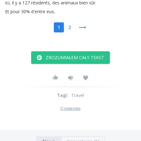
Ici
,
il
y
a
127
résidents
,
des
animaux
bien
sûr
.
Et
pour
30%
d'entre
eux
,
1
2
ZROZUMIAŁEM CAŁY TEKST
Tagi
:
Travel
O materiale