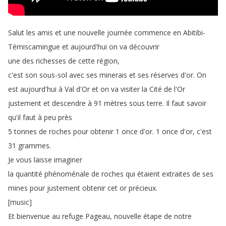
Salut
les
amis
et
une
nouvelle
journée
commence
en
Abitibi-
Témiscamingue
et
aujourd'hui
on
va
découvrir
une
des
richesses
de
cette
région
,
c'est
son
sous-sol
avec
ses
minerais
et
ses
réserves
d'or
.
On
est
aujourd'hui
à
Val
d'Or
et
on
va
visiter
la
Cité
de
l'Or
justement
et
descendre
à
91
mètres
sous
terre
.
Il
faut
savoir
qu'il
faut
à
peu
près
5
tonnes
de
roches
pour
obtenir
1
once
d'or
.
1
once
d'or
,
c'est
31
grammes
.
Je
vous
laisse
imaginer
la
quantité
phénoménale
de
roches
qui
étaient
extraites
de
ses
mines
pour
justement
obtenir
cet
or
précieux
.
[
music
]
Et
bienvenue
au
refuge
Pageau
,
nouvelle
étape
de
notre