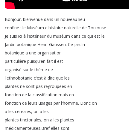
Bonjour
,
bienvenue
dans
un
nouveau
lieu
confiné
:
le
Muséum
d'histoire
naturelle
de
Toulouse
Je
suis
ici
à
l'extérieur
du
muséum
dans
ce
qui
est
le
Jardin
botanique
Henri-Gaussen
.
Ce
jardin
botanique
a
une
organisation
particulière
puisqu'en
fait
il
est
organisé
sur
le
thème
de
l'ethnobotanie
c'est
à
dire
que
les
plantes
ne
sont
pas
regroupées
en
fonction
de
la
classification
mais
en
fonction
de
leurs
usages
par
l'homme
.
Donc
on
a
les
céréales
,
on
a
les
plantes
tinctoriales
,
on
a
les
plantes
médicamenteuses
.
Bref
elles
sont