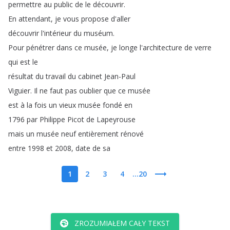
permettre
au
public
de
le
découvrir
.
En
attendant
,
je
vous
propose
d'aller
découvrir
l'intérieur
du
muséum
.
Pour
pénétrer
dans
ce
musée
,
je
longe
l'architecture
de
verre
qui
est
le
résultat
du
travail
du
cabinet
Jean-Paul
Viguier
.
Il
ne
faut
pas
oublier
que
ce
musée
est
à
la
fois
un
vieux
musée
fondé
en
1796
par
Philippe
Picot
de
Lapeyrouse
mais
un
musée
neuf
entièrement
rénové
entre
1998
et
2008,
date
de
sa
1
2
3
4
...20
ZROZUMIAŁEM CAŁY TEKST