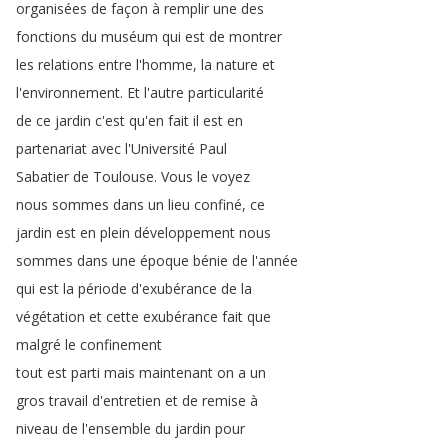
organisées
de
façon
à
remplir
une
des
fonctions
du
muséum
qui
est
de
montrer
les
relations
entre
l'homme
,
la
nature
et
l'environnement
.
Et
l'autre
particularité
de
ce
jardin
c'est
qu'en
fait
il
est
en
partenariat
avec
l'Université
Paul
Sabatier
de
Toulouse
.
Vous
le
voyez
nous
sommes
dans
un
lieu
confiné
,
ce
jardin
est
en
plein
développement
nous
sommes
dans
une
époque
bénie
de
l'année
qui
est
la
période
d'exubérance
de
la
végétation
et
cette
exubérance
fait
que
malgré
le
confinement
tout
est
parti
mais
maintenant
on
a
un
gros
travail
d'entretien
et
de
remise
à
niveau
de
l'ensemble
du
jardin
pour