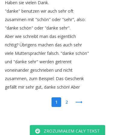
Haben
sie
vielen
Dank
.
"
danke
"
benutzen
wir
auch
sehr
oft
zusammen
mit
"
schön
"
oder
"
sehr
",
also
:
"
danke
schön
"
oder
"
danke
sehr
".
Aber
wie
schreibt
man
das
eigentlich
richtig
?
Übrigens
machen
das
auch
sehr
viele
Muttersprachler
falsch
.
"
danke
schön
"
und
"
danke
sehr
"
werden
getrennt
voneinander
geschrieben
und
nicht
zusammen
,
zum
Beispiel
:
Das
Geschenk
gefällt
mir
sehr
gut
,
danke
schön
!
Aber
1
2
ZROZUMIAŁEM CAŁY TEKST