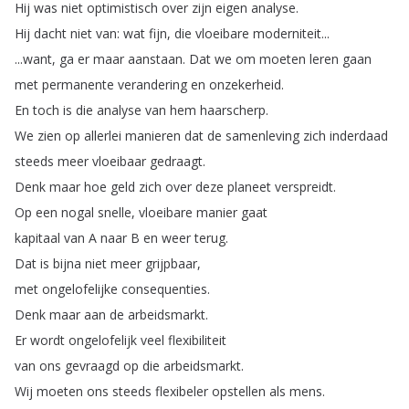
Hij
was
niet
optimistisch
over
zijn
eigen
analyse
.
Hij
dacht
niet
van
:
wat
fijn
,
die
vloeibare
moderniteit
...
...
want
,
ga
er
maar
aanstaan
.
Dat
we
om
moeten
leren
gaan
met
permanente
verandering
en
onzekerheid
.
En
toch
is
die
analyse
van
hem
haarscherp
.
We
zien
op
allerlei
manieren
dat
de
samenleving
zich
inderdaad
steeds
meer
vloeibaar
gedraagt
.
Denk
maar
hoe
geld
zich
over
deze
planeet
verspreidt
.
Op
een
nogal
snelle
,
vloeibare
manier
gaat
kapitaal
van
A
naar
B
en
weer
terug
.
Dat
is
bijna
niet
meer
grijpbaar
,
met
ongelofelijke
consequenties
.
Denk
maar
aan
de
arbeidsmarkt
.
Er
wordt
ongelofelijk
veel
flexibiliteit
van
ons
gevraagd
op
die
arbeidsmarkt
.
Wij
moeten
ons
steeds
flexibeler
opstellen
als
mens
.