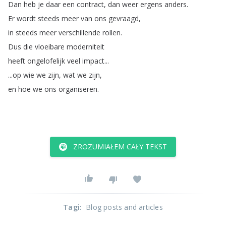
Dan
heb
je
daar
een
contract
,
dan
weer
ergens
anders
.
Er
wordt
steeds
meer
van
ons
gevraagd
,
in
steeds
meer
verschillende
rollen
.
Dus
die
vloeibare
moderniteit
heeft
ongelofelijk
veel
impact
...
...
op
wie
we
zijn
,
wat
we
zijn
,
en
hoe
we
ons
organiseren
.
ZROZUMIAŁEM CAŁY TEKST
Tagi
:
Blog posts and articles