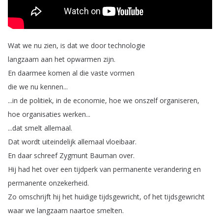
Wat
we
nu
zien
,
is
dat
we
door
technologie
langzaam
aan
het
opwarmen
zijn
.
En
daarmee
komen
al
die
vaste
vormen
die
we
nu
kennen
...
...
in
de
politiek
,
in
de
economie
,
hoe
we
onszelf
organiseren
,
hoe
organisaties
werken
...
...
dat
smelt
allemaal
.
Dat
wordt
uiteindelijk
allemaal
vloeibaar
.
En
daar
schreef
Zygmunt
Bauman
over
.
Hij
had
het
over
een
tijdperk
van
permanente
verandering
en
permanente
onzekerheid
.
Zo
omschrijft
hij
het
huidige
tijdsgewricht
,
of
het
tijdsgewricht
waar
we
langzaam
naartoe
smelten
.