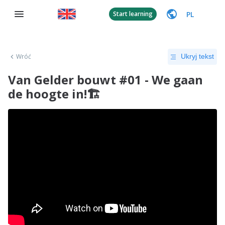
PL
Start learning
Wróć
Ukryj tekst
Van Gelder bouwt #01 - We gaan
de hoogte in!🏗️