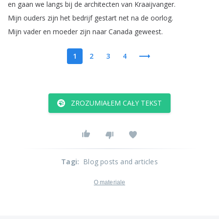
en
gaan
we
langs
bij
de
architecten
van
Kraaijvanger
.
Mijn
ouders
zijn
het
bedrijf
gestart
net
na
de
oorlog
.
Mijn
vader
en
moeder
zijn
naar
Canada
geweest
.
1
2
3
4
ZROZUMIAŁEM CAŁY TEKST
Tagi
:
Blog posts and articles
O materiale