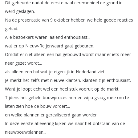
Dit
gebeurde
nadat
de
eerste
paal
ceremonieel
de
grond
in
werd
geslagen
.
Na
de
presentatie
van
9
oktober
hebben
we
hele
goede
reacties
gehad
.
Alle
bezoekers
waren
laaiend
enthousiast
...
wat
er
op
Nieuw-Reijerwaard
gaat
gebeuren
.
Omdat
er
niet
alleen
een
hal
gebouwd
wordt
maar
er
iets
meer
neer
gezet
wordt
...
als
alleen
een
hal
wat
je
eigenlijk
in
Nederland
ziet
.
Je
merkt
het
zelfs
met
nieuwe
klanten
.
Klanten
zijn
enthousiast
.
Want
je
loopt
echt
wel
een
heel
stuk
vooruit
op
de
markt
.
Tijdens
het
gehele
bouwproces
nemen
wij
u
graag
mee
om
te
laten
zien
hoe
de
bouw
vordert
...
en
welke
plannen
er
gerealiseerd
gaan
worden
.
In
deze
eerste
aflevering
kijken
we
naar
het
ontstaan
van
de
nieuwbouwplannen
...