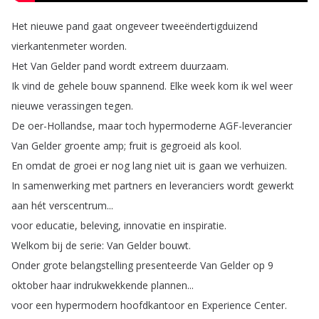
Het
nieuwe
pand
gaat
ongeveer
tweeëndertigduizend
vierkantenmeter
worden
.
Het
Van
Gelder
pand
wordt
extreem
duurzaam
.
Ik
vind
de
gehele
bouw
spannend
.
Elke
week
kom
ik
wel
weer
nieuwe
verassingen
tegen
.
De
oer-Hollandse
,
maar
toch
hypermoderne
AGF-leverancier
Van
Gelder
groente
amp
;
fruit
is
gegroeid
als
kool
.
En
omdat
de
groei
er
nog
lang
niet
uit
is
gaan
we
verhuizen
.
In
samenwerking
met
partners
en
leveranciers
wordt
gewerkt
aan
hét
verscentrum
...
voor
educatie
,
beleving
,
innovatie
en
inspiratie
.
Welkom
bij
de
serie
:
Van
Gelder
bouwt
.
Onder
grote
belangstelling
presenteerde
Van
Gelder
op
9
oktober
haar
indrukwekkende
plannen
...
voor
een
hypermodern
hoofdkantoor
en
Experience
Center
.