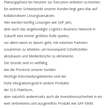
Planungsphase
bis
hinunter
zur
Execution
anbieten
zu
können
.
Ein
weiterer
Schwerpunkt
unserer
Kunden
liegt
ganz
klar
auf
kollaborativen
Lösungsansätzen
.
Hier
werden
künftig
Lösungen
wie
SAP
Jam
,
aber
auch
das
angekündigte
Logistics
Business
Network
in
Zukunft
eine
immer
größere
Rolle
spielen
,
vor
allem
wenn
es
darum
geht
,
mit
externen
Partnern
zusammen
zu
arbeiten
,
um
konsequent
Schnittstellen
abzubauen
und
Medienbrüche
zu
eliminieren
.
Die
Gründe
sind
so
vielfältig
wie
die
Prozesse
unserer
Kunden
.
Wichtige
Entscheidungskriterien
sind
der
hohe
Integrationsgrad
in
andere
Produkte
der
SCE-Plattform
,
aber
natürlich
andererseits
auch
die
Investitionssicherheit
in
ein
weit
verbreitetes
und
ausgereiftes
Produkt
wie
SAP
EWM
.