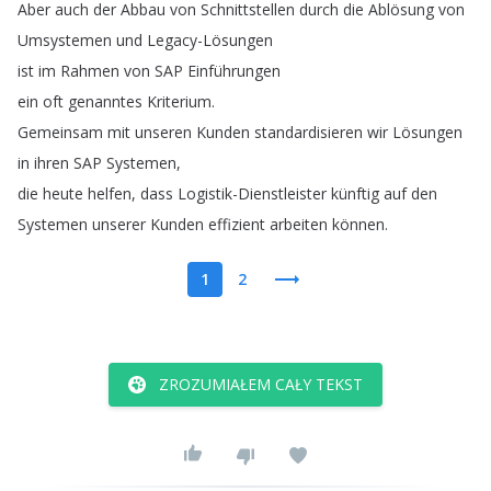
Aber
auch
der
Abbau
von
Schnittstellen
durch
die
Ablösung
von
Umsystemen
und
Legacy-Lösungen
ist
im
Rahmen
von
SAP
Einführungen
ein
oft
genanntes
Kriterium
.
Gemeinsam
mit
unseren
Kunden
standardisieren
wir
Lösungen
in
ihren
SAP
Systemen
,
die
heute
helfen
,
dass
Logistik-Dienstleister
künftig
auf
den
Systemen
unserer
Kunden
effizient
arbeiten
können
.
1
2
ZROZUMIAŁEM CAŁY TEKST