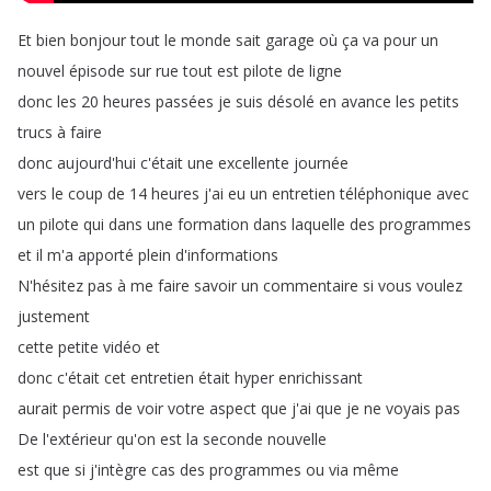
Et
bien
bonjour
tout
le
monde
sait
garage
où
ça
va
pour
un
nouvel
épisode
sur
rue
tout
est
pilote
de
ligne
donc
les
20
heures
passées
je
suis
désolé
en
avance
les
petits
trucs
à
faire
donc
aujourd'hui
c'était
une
excellente
journée
vers
le
coup
de
14
heures
j'ai
eu
un
entretien
téléphonique
avec
un
pilote
qui
dans
une
formation
dans
laquelle
des
programmes
et
il
m'a
apporté
plein
d'informations
N'hésitez
pas
à
me
faire
savoir
un
commentaire
si
vous
voulez
justement
cette
petite
vidéo
et
donc
c'était
cet
entretien
était
hyper
enrichissant
aurait
permis
de
voir
votre
aspect
que
j'ai
que
je
ne
voyais
pas
De
l'extérieur
qu'on
est
la
seconde
nouvelle
est
que
si
j'intègre
cas
des
programmes
ou
via
même