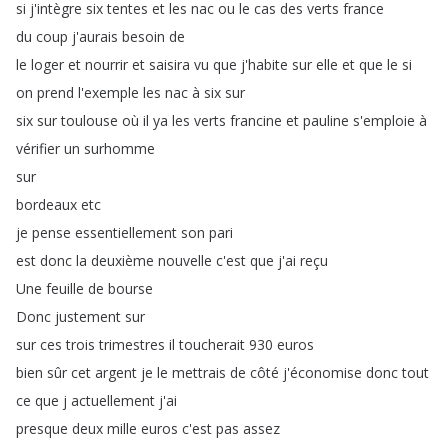
si
j'intègre
six
tentes
et
les
nac
ou
le
cas
des
verts
france
du
coup
j'aurais
besoin
de
le
loger
et
nourrir
et
saisira
vu
que
j'habite
sur
elle
et
que
le
si
on
prend
l'exemple
les
nac
à
six
sur
six
sur
toulouse
où
il
ya
les
verts
francine
et
pauline
s'emploie
à
vérifier
un
surhomme
sur
bordeaux
etc
je
pense
essentiellement
son
pari
est
donc
la
deuxième
nouvelle
c'est
que
j'ai
reçu
Une
feuille
de
bourse
Donc
justement
sur
sur
ces
trois
trimestres
il
toucherait
930
euros
bien
sûr
cet
argent
je
le
mettrais
de
côté
j'économise
donc
tout
ce
que
j
actuellement
j'ai
presque
deux
mille
euros
c'est
pas
assez