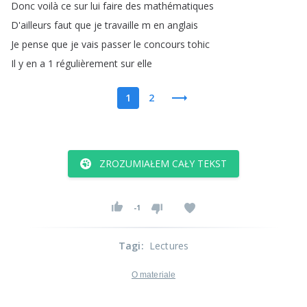
Donc
voilà
ce
sur
lui
faire
des
mathématiques
D'ailleurs
faut
que
je
travaille
m
en
anglais
Je
pense
que
je
vais
passer
le
concours
tohic
Il
y
en
a
1
régulièrement
sur
elle
1
2
ZROZUMIAŁEM CAŁY TEKST
-1
Tagi
:
Lectures
O materiale