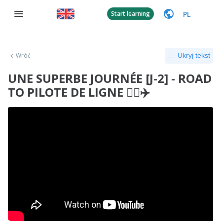
PL
Start learning
Wróć
Ukryj tekst
UNE SUPERBE JOURNÉE [J-2] - ROAD
TO PILOTE DE LIGNE 👨‍✈️✈️