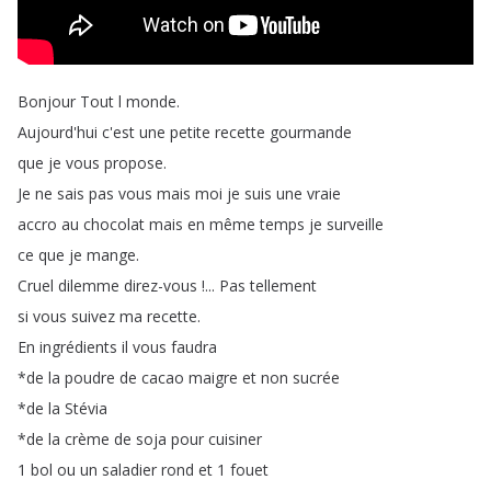
Bonjour
Tout
l
monde
.
Aujourd'hui
c'est
une
petite
recette
gourmande
que
je
vous
propose
.
Je
ne
sais
pas
vous
mais
moi
je
suis
une
vraie
accro
au
chocolat
mais
en
même
temps
je
surveille
ce
que
je
mange
.
Cruel
dilemme
direz-vous
!...
Pas
tellement
si
vous
suivez
ma
recette
.
En
ingrédients
il
vous
faudra
*
de
la
poudre
de
cacao
maigre
et
non
sucrée
*
de
la
Stévia
*
de
la
crème
de
soja
pour
cuisiner
1
bol
ou
un
saladier
rond
et
1
fouet