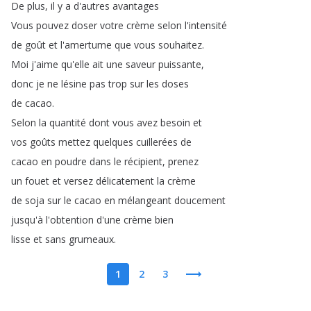
De
plus
,
il
y
a
d'autres
avantages
Vous
pouvez
doser
votre
crème
selon
l'intensité
de
goût
et
l'amertume
que
vous
souhaitez
.
Moi
j'aime
qu'elle
ait
une
saveur
puissante
,
donc
je
ne
lésine
pas
trop
sur
les
doses
de
cacao
.
Selon
la
quantité
dont
vous
avez
besoin
et
vos
goûts
mettez
quelques
cuillerées
de
cacao
en
poudre
dans
le
récipient
,
prenez
un
fouet
et
versez
délicatement
la
crème
de
soja
sur
le
cacao
en
mélangeant
doucement
jusqu'à
l'obtention
d'une
crème
bien
lisse
et
sans
grumeaux
.
1
2
3