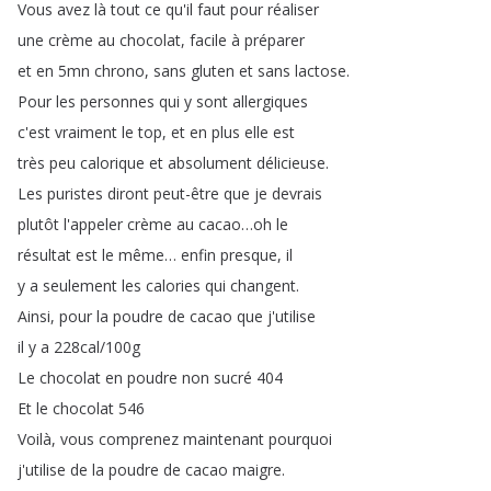
Vous
avez
là
tout
ce
qu'il
faut
pour
réaliser
une
crème
au
chocolat
,
facile
à
préparer
et
en
5mn
chrono
,
sans
gluten
et
sans
lactose
.
Pour
les
personnes
qui
y
sont
allergiques
c'est
vraiment
le
top
,
et
en
plus
elle
est
très
peu
calorique
et
absolument
délicieuse
.
Les
puristes
diront
peut-être
que
je
devrais
plutôt
l'appeler
crème
au
cacao
…
oh
le
résultat
est
le
même
…
enfin
presque
,
il
y
a
seulement
les
calories
qui
changent
.
Ainsi
,
pour
la
poudre
de
cacao
que
j'utilise
il
y
a
228cal
/100g
Le
chocolat
en
poudre
non
sucré
404
Et
le
chocolat
546
Voilà
,
vous
comprenez
maintenant
pourquoi
j'utilise
de
la
poudre
de
cacao
maigre
.