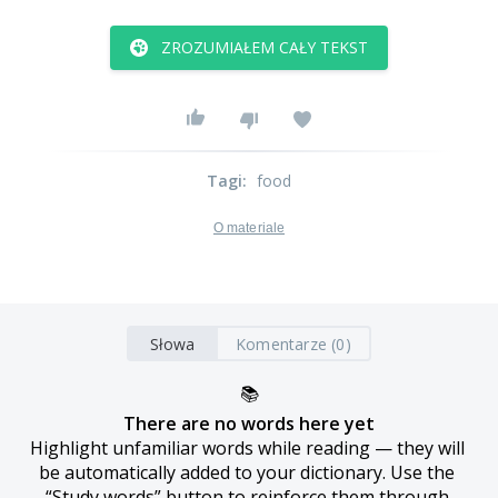
ZROZUMIAŁEM CAŁY TEKST
Tagi
:
food
O materiale
Słowa
Komentarze (0)
📚
There are no words here yet
Highlight unfamiliar words while reading — they will 
be automatically added to your dictionary. Use the 
“Study words” button to reinforce them through 