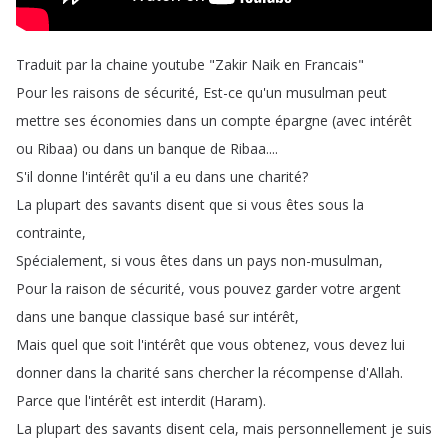
Traduit
par
la
chaine
youtube
"
Zakir
Naik
en
Francais
"
Pour
les
raisons
de
sécurité
,
Est-ce
qu'un
musulman
peut
mettre
ses
économies
dans
un
compte
épargne
(
avec
intérêt
ou
Ribaa
)
ou
dans
un
banque
de
Ribaa
....
S'il
donne
l'intérêt
qu'il
a
eu
dans
une
charité
?
La
plupart
des
savants
disent
que
si
vous
êtes
sous
la
contrainte
,
Spécialement
,
si
vous
êtes
dans
un
pays
non-musulman
,
Pour
la
raison
de
sécurité
,
vous
pouvez
garder
votre
argent
dans
une
banque
classique
basé
sur
intérêt
,
Mais
quel
que
soit
l'intérêt
que
vous
obtenez
,
vous
devez
lui
donner
dans
la
charité
sans
chercher
la
récompense
d'Allah
.
Parce
que
l'intérêt
est
interdit
(
Haram
).
La
plupart
des
savants
disent
cela
,
mais
personnellement
je
suis