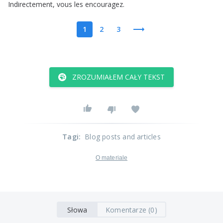
Indirectement
,
vous
les
encouragez
.
1
2
3
ZROZUMIAŁEM CAŁY TEKST
Tagi
:
Blog posts and articles
O materiale
Słowa
Komentarze (0)