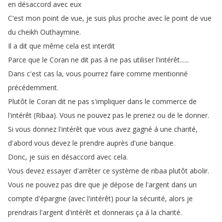
en
désaccord
avec
eux
C'est
mon
point
de
vue
,
je
suis
plus
proche
avec
le
point
de
vue
du
cheikh
Outhaymine
.
Il
a
dit
que
même
cela
est
interdit
Parce
que
le
Coran
ne
dit
pas
á
ne
pas
utiliser
l'intérêt
......
Dans
c'est
cas
la
,
vous
pourrez
faire
comme
mentionné
précédemment
.
Plutôt
le
Coran
dit
ne
pas
s'impliquer
dans
le
commerce
de
l'intérêt
(
Ribaa
).
Vous
ne
pouvez
pas
le
prenez
ou
de
le
donner
.
Si
vous
donnez
l'intérêt
que
vous
avez
gagné
á
une
charité
,
d'abord
vous
devez
le
prendre
auprès
d'une
banque
.
Donc
,
je
suis
en
désaccord
avec
cela
.
Vous
devez
essayer
d'arrêter
ce
système
de
ribaa
plutôt
abolir
.
Vous
ne
pouvez
pas
dire
que
je
dépose
de
l'argent
dans
un
compte
d'épargne
(
avec
l'intérêt
)
pour
la
sécurité
,
alors
je
prendrais
l'argent
d'intérêt
et
donnerais
ça
á
la
charité
.