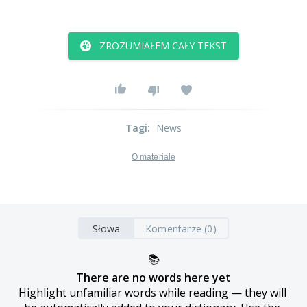
ZROZUMIAŁEM CAŁY TEKST
Tagi
:
News
O materiale
Słowa
Komentarze (0)
📚
There are no words here yet
Highlight unfamiliar words while reading — they will 