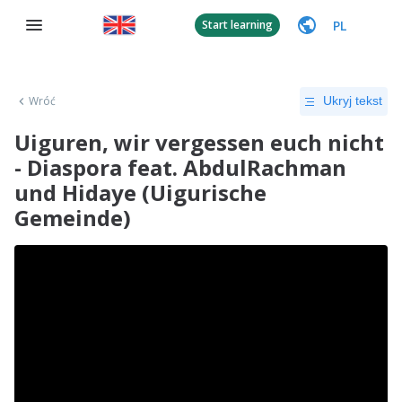
PL
Start learning
Wróć
Ukryj tekst
Uiguren, wir vergessen euch nicht
- Diaspora feat. AbdulRachman
und Hidaye (Uigurische
Gemeinde)