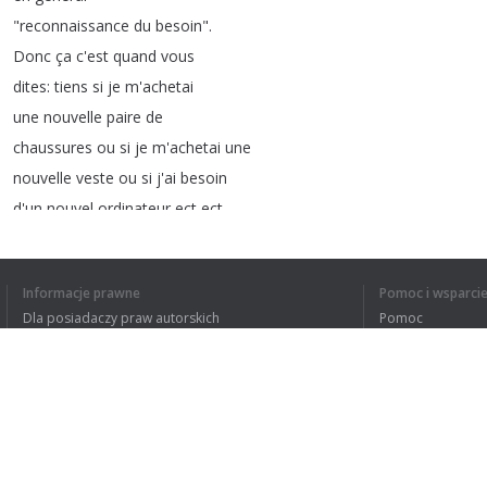
"
reconnaissance
du
besoin
".
Donc
ça
c'est
quand
vous
dites
:
tiens
si
je
m'achetai
une
nouvelle
paire
de
chaussures
ou
si
je
m'achetai
une
nouvelle
veste
ou
si
j'ai
besoin
d'un
nouvel
ordinateur
ect
ect
.
De
là
vous
allez
commencer
à
faire
une
recherche
d'informations
.
Informacje prawne
Pomoc i wsparci
Puis
ensuite
vous
allez
Dla posiadaczy praw autorskich
Pomoc
évaluer
vos
options
,
ensuite
vous
Polityki prywatności
FAQ
allez
passer
à
l'achat
ou
à
Terms of Use
la
commande
et
ensuite
vous
ferez
l'évaluation
post-achat
.
Quand
on
est
dans
le
monde
Rozszerzenie do przeglądarki
réel
ça
veut
dire
,
autre