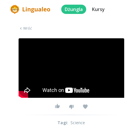
Dżungla
Kursy
Wróć
Tagi
:
Science