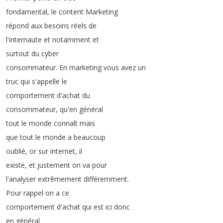
fondamental
,
le
content
Marketing
répond
aux
besoins
réels
de
l'internaute
et
notamment
et
surtout
du
cyber
consommateur
.
En
marketing
vous
avez
un
truc
qui
s'appelle
le
comportement
d'achat
du
consommateur
,
qu'en
général
tout
le
monde
connaît
mais
que
tout
le
monde
a
beaucoup
oublié
,
or
sur
internet
,
il
existe
,
et
justement
on
va
pour
l'analyser
extrêmement
différemment
.
Pour
rappel
on
a
ce
comportement
d'achat
qui
est
ici
donc
en
général