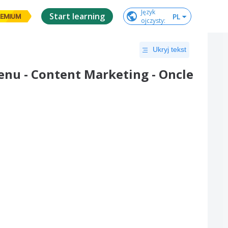
Język

Start learning
PL
EMIUM
ojczysty
:
Ukryj tekst
tenu - Content Marketing - Oncle