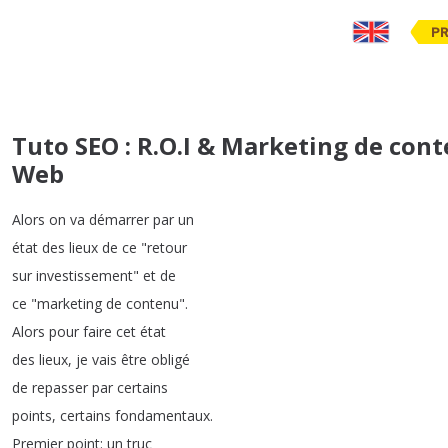
PR
Tuto SEO : R.O.I & Marketing de con
Web
Alors
on
va
démarrer
par
un
état
des
lieux
de
ce
"
retour
sur
investissement
"
et
de
ce
"
marketing
de
contenu
".
Alors
pour
faire
cet
état
des
lieux
,
je
vais
être
obligé
de
repasser
par
certains
points
,
certains
fondamentaux
.
Premier
point
:
un
truc