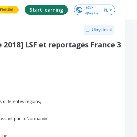
Język

Start learning
PL
EMIUM
ojczysty
:
Ukryj tekst
 2018] LSF et reportages France 3
s
différentes
régions
,
assant
par
la
Normandie
.
hine
.