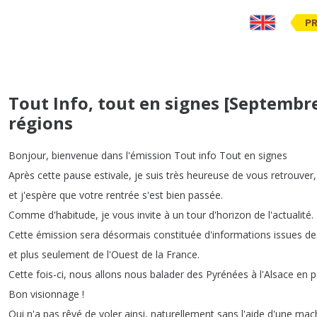
PR
Tout Info, tout en signes [Septembre
régions
Bonjour
,
bienvenue
dans
l'émission
Tout
info
Tout
en
signes
Après
cette
pause
estivale
,
je
suis
très
heureuse
de
vous
retrouver
,
et
j'espère
que
votre
rentrée
s'est
bien
passée
.
Comme
d'habitude
,
je
vous
invite
à
un
tour
d'horizon
de
l'actualité
.
Cette
émission
sera
désormais
constituée
d'informations
issues
de
et
plus
seulement
de
l'Ouest
de
la
France
.
Cette
fois-ci
,
nous
allons
nous
balader
des
Pyrénées
à
l'Alsace
en
p
Bon
visionnage
!
Qui
n'a
pas
rêvé
de
voler
ainsi
,
naturellement
sans
l'aide
d'une
mac