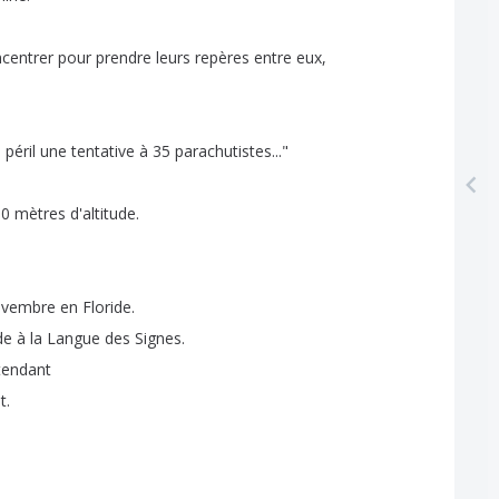
centrer
pour
prendre
leurs
repères
entre
eux
,
n
péril
une
tentative
à
35
parachutistes
..."
00
mètres
d'altitude
.
ovembre
en
Floride
.
de
à
la
Langue
des
Signes
.
tendant
t
.