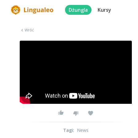
Dżungla
Kursy
Wróć
Tagi
:
News