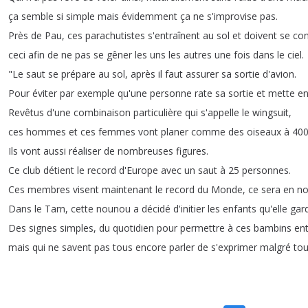
ça
semble
si
simple
mais
évidemment
ça
ne
s'improvise
pas
.
Près
de
Pau
,
ces
parachutistes
s'entraînent
au
sol
et
doivent
se
con
ceci
afin
de
ne
pas
se
gêner
les
uns
les
autres
une
fois
dans
le
ciel
.
"
Le
saut
se
prépare
au
sol
,
après
il
faut
assurer
sa
sortie
d'avion
.
Pour
éviter
par
exemple
qu'une
personne
rate
sa
sortie
et
mette
e
Revêtus
d'une
combinaison
particulière
qui
s'appelle
le
wingsuit
,
ces
hommes
et
ces
femmes
vont
planer
comme
des
oiseaux
à
40
Ils
vont
aussi
réaliser
de
nombreuses
figures
.
Ce
club
détient
le
record
d'Europe
avec
un
saut
à
25
personnes
.
Ces
membres
visent
maintenant
le
record
du
Monde
,
ce
sera
en
n
Dans
le
Tarn
,
cette
nounou
a
décidé
d'initier
les
enfants
qu'elle
gar
Des
signes
simples
,
du
quotidien
pour
permettre
à
ces
bambins
en
mais
qui
ne
savent
pas
tous
encore
parler
de
s'exprimer
malgré
tou