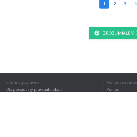
1
2
3
4
ZROZUMIAŁEM C
Informacje prawne
Pomoc i wsparci
Dla posiadaczy praw autorskich
Pomoc
Polityki prywatności
FAQ
Terms of Use
Rozszerzenie do przeglądarki