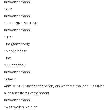
Krawattenmann
:
"
Au
!"
Krawattenmann
:
"
ICH
BRING
SIE
UM
!"
Krawattenmann
:
"
Hija
"
Tim
(
ganz
cool
):
"
Merk
dir
das
!"
Tim
:
"
üüüaaaghh
.."
Krawattenmann
:
"
AAAH
"
Anm
.
v
.
M
.
K
:
Macht
echt
bereit
,
ein
weiteres
mal
den
Klassiker
aller
Ausrufe
zu
vernehmen
!
Krawattenmann
:
"
Was
wollen
Sie
hier
"