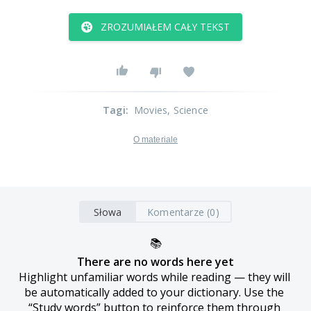
ZROZUMIAŁEM CAŁY TEKST
Tagi
:
Movies
, Science
O materiale
Słowa
Komentarze (0)
📚
There are no words here yet
Highlight unfamiliar words while reading — they will 
be automatically added to your dictionary. Use the 
“Study words” button to reinforce them through 