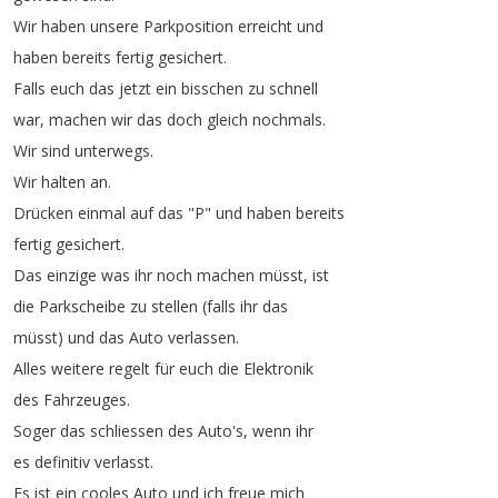
Wir
haben
unsere
Parkposition
erreicht
und
haben
bereits
fertig
gesichert
.
Falls
euch
das
jetzt
ein
bisschen
zu
schnell
war
,
machen
wir
das
doch
gleich
nochmals
.
Wir
sind
unterwegs
.
Wir
halten
an
.
Drücken
einmal
auf
das
"
P
"
und
haben
bereits
fertig
gesichert
.
Das
einzige
was
ihr
noch
machen
müsst
,
ist
die
Parkscheibe
zu
stellen
(
falls
ihr
das
müsst
)
und
das
Auto
verlassen
.
Alles
weitere
regelt
für
euch
die
Elektronik
des
Fahrzeuges
.
Soger
das
schliessen
des
Auto's
,
wenn
ihr
es
definitiv
verlasst
.
Es
ist
ein
cooles
Auto
und
ich
freue
mich