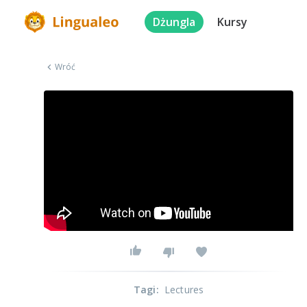
Dżungla
Kursy
Wróć
Tagi
:
Lectures