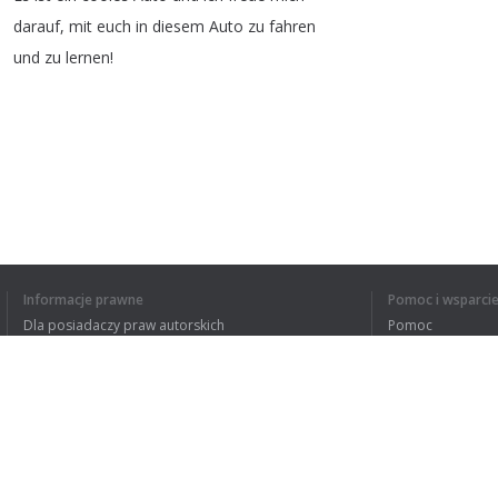
darauf
,
mit
euch
in
diesem
Auto
zu
fahren
und
zu
lernen
!
ZROZUMIAŁEM C
Informacje prawne
Pomoc i wsparci
Dla posiadaczy praw autorskich
Pomoc
Polityki prywatności
FAQ
Terms of Use
Rozszerzenie do przeglądarki