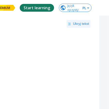
Język

Start learning
PL
EMIUM
ojczysty
:
Ukryj tekst