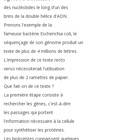
des
nucléotides
le
long
d'un
des
brins
de
la
double
hélice
d'ADN
.
Prenons
l'exemple
de
la
fameuse
bactérie
Escherichia
coli
,
le
séquençage
de
son
génome
produit
un
texte
de
plus
de
4
millions
de
lettres
.
L'impression
de
ce
texte
recto
verso
nécessiterait
l'utilisation
de
plus
de
2
ramettes
de
papier
.
Que
fait-on
de
ce
texte
?
La
première
étape
consiste
à
rechercher
les
gènes
,
c'est-à-dire
les
passages
qui
portent
l'information
nécessaire
à
la
cellule
pour
synthétiser
les
protéines
.
Les
biologistes
connaissent
quelques