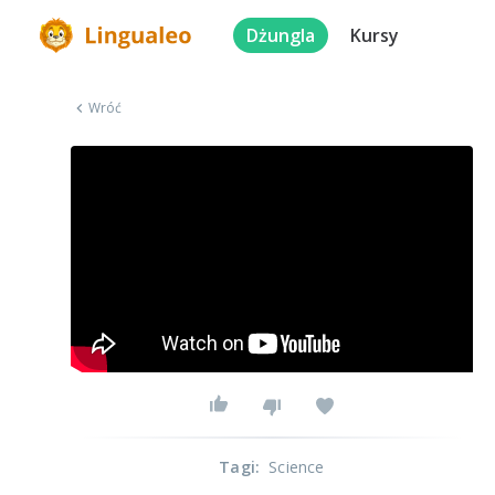
Dżungla
Kursy
Wróć
Tagi
:
Science