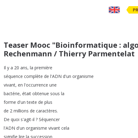
PR
Teaser Mooc "Bioinformatique : alg
Rechenmann / Thierry Parmentelat
Il
y
a
20
ans
,
la
première
séquence
complète
de
l'ADN
d'un
organisme
vivant
,
en
l'occurrence
une
bactérie
,
était
obtenue
sous
la
forme
d'un
texte
de
plus
de
2
millions
de
caractères
.
De
quoi
s'agit-il
?
Séquencer
l'ADN
d'un
organisme
vivant
cela
signifie
lire
la
succession