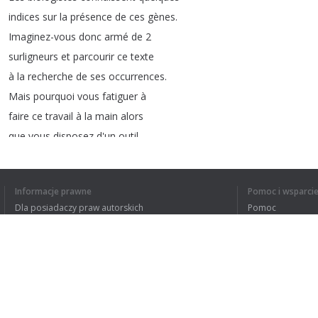
indices
sur
la
présence
de
ces
gènes
.
Imaginez-vous
donc
armé
de
2
surligneurs
et
parcourir
ce
texte
à
la
recherche
de
ses
occurrences
.
Mais
pourquoi
vous
fatiguer
à
faire
ce
travail
à
la
main
alors
que
vous
disposez
d'un
outil
exceptionnel
pour
le
faire
?
L'ordinateur
,
doté
d'un
Informacje prawne
Pomoc i wsparci
algorithme
et
d'un
programme
approprié
,
Dla posiadaczy praw autorskich
Pomoc
vous
permettra
de
retrouver
Polityki prywatności
FAQ
toutes
les
occurrences
de
ces
triplés
Terms of Use
en
quelques
secondes
et
sans
erreur
.
Dans
ce
cours
,
nous
verrons
comment
l'informatique
contribue
Rozszerzenie do przeglądarki
à
l'interprétation
de
ces
textes