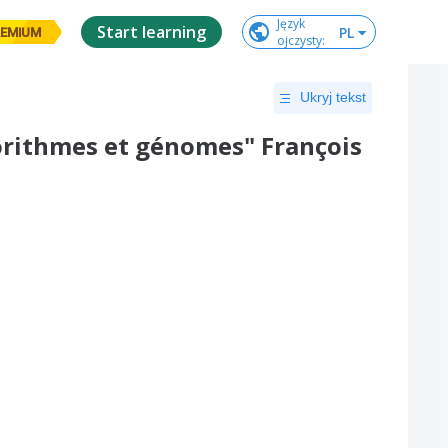
Język

Start learning
PL
EMIUM
ojczysty
:
Ukryj tekst
orithmes et génomes" François