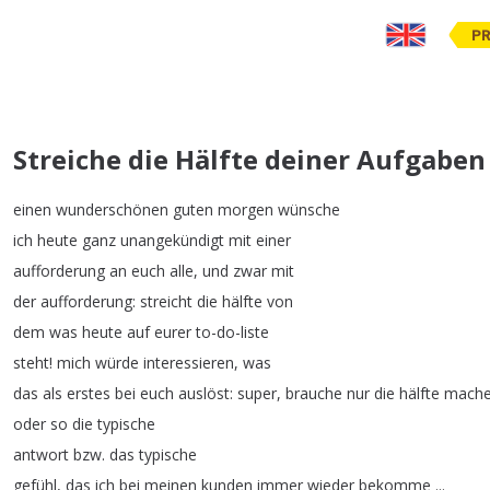
PR
Streiche die Hälfte deiner Aufgaben
einen
wunderschönen
guten
morgen
wünsche
ich
heute
ganz
unangekündigt
mit
einer
aufforderung
an
euch
alle
,
und
zwar
mit
der
aufforderung
:
streicht
die
hälfte
von
dem
was
heute
auf
eurer
to-do-liste
steht
!
mich
würde
interessieren
,
was
das
als
erstes
bei
euch
auslöst
:
super
,
brauche
nur
die
hälfte
mach
oder
so
die
typische
antwort
bzw
.
das
typische
gefühl
,
das
ich
bei
meinen
kunden
immer
wieder
bekomme
...