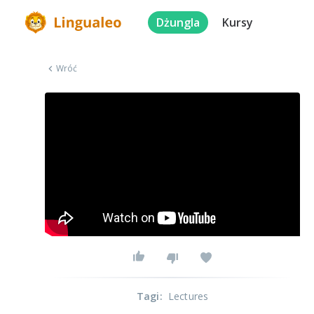
Dżungla
Kursy
Wróć
Tagi
:
Lectures