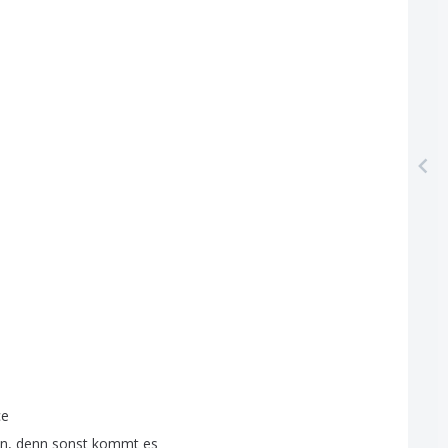
ce
nn
,
denn
sonst
kommt
es