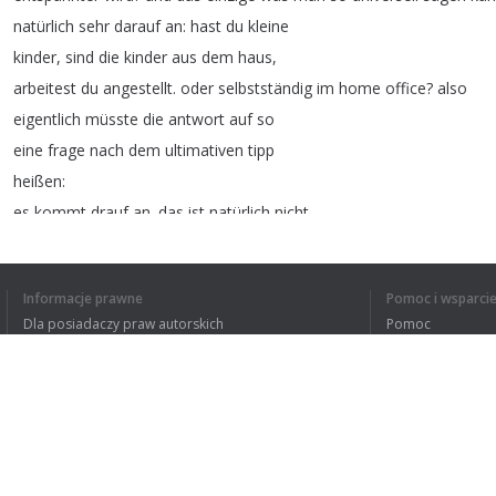
natürlich
sehr
darauf
an
:
hast
du
kleine
kinder
,
sind
die
kinder
aus
dem
haus
,
arbeitest
du
angestellt
.
oder
selbstständig
im
home
office
?
also
eigentlich
müsste
die
antwort
auf
so
eine
frage
nach
dem
ultimativen
tipp
heißen
:
es
kommt
drauf
an
.
das
ist
natürlich
nicht
befriedigend
,
deswegen
antworte
ich
sehr
gerne
Informacje prawne
Pomoc i wsparci
damit
:
streiche
die
hälfte
von
deiner
todo-
Dla posiadaczy praw autorskich
Pomoc
liste
!
Das
war
der
erste
auslöser
,.
Polityki prywatności
FAQ
und
die
reaktion
war
ganz
Terms of Use
Rozszerzenie do przeglądarki
1
2