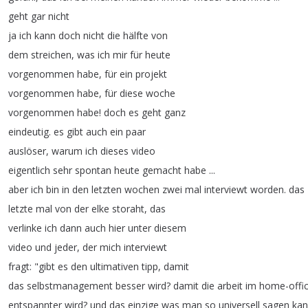
geht
gar
nicht
ja
ich
kann
doch
nicht
die
hälfte
von
dem
streichen
,
was
ich
mir
für
heute
vorgenommen
habe
,
für
ein
projekt
vorgenommen
habe
,
für
diese
woche
vorgenommen
habe
!
doch
es
geht
ganz
eindeutig
.
es
gibt
auch
ein
paar
auslöser
,
warum
ich
dieses
video
eigentlich
sehr
spontan
heute
gemacht
habe
...
aber
ich
bin
in
den
letzten
wochen
zwei
mal
interviewt
worden
.
das
letzte
mal
von
der
elke
storaht
,
das
verlinke
ich
dann
auch
hier
unter
diesem
video
und
jeder
,
der
mich
interviewt
fragt
: "
gibt
es
den
ultimativen
tipp
,
damit
das
selbstmanagement
besser
wird
?
damit
die
arbeit
im
home-offi
entspannter
wird
?
und
das
einzige
was
man
so
universell
sagen
ka