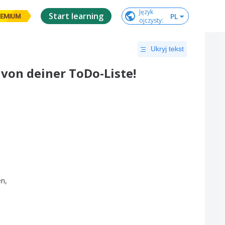
Język

Start learning
PL
EMIUM
ojczysty
:
Ukryj tekst
 von deiner ToDo-Liste!
en
,