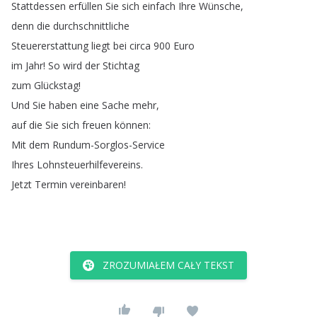
Stattdessen
erfüllen
Sie
sich
einfach
Ihre
Wünsche
,
denn
die
durchschnittliche
Steuererstattung
liegt
bei
circa
900
Euro
im
Jahr
!
So
wird
der
Stichtag
zum
Glückstag
!
Und
Sie
haben
eine
Sache
mehr
,
auf
die
Sie
sich
freuen
können
:
Mit
dem
Rundum-Sorglos-Service
Ihres
Lohnsteuerhilfevereins
.
Jetzt
Termin
vereinbaren
!
ZROZUMIAŁEM CAŁY TEKST