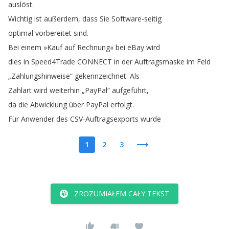
auslöst
.
Wichtig
ist
außerdem
,
dass
Sie
Software-seitig
optimal
vorbereitet
sind
.
Bei
einem
»Kauf
auf
Rechnung«
bei
eBay
wird
dies
in
Speed4Trade
CONNECT
in
der
Auftragsmaske
im
Feld
„
Zahlungshinweise
“
gekennzeichnet
.
Als
Zahlart
wird
weiterhin
„
PayPal
“
aufgeführt
,
da
die
Abwicklung
über
PayPal
erfolgt
.
Für
Anwender
des
CSV-Auftragsexports
wurde
1
2
3
ZROZUMIAŁEM CAŁY TEKST