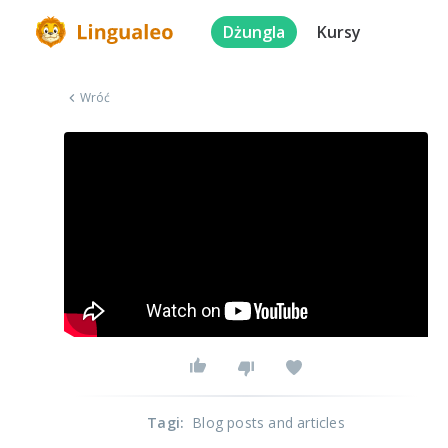
Dżungla
Kursy
Wróć
Tagi
:
Blog posts and articles