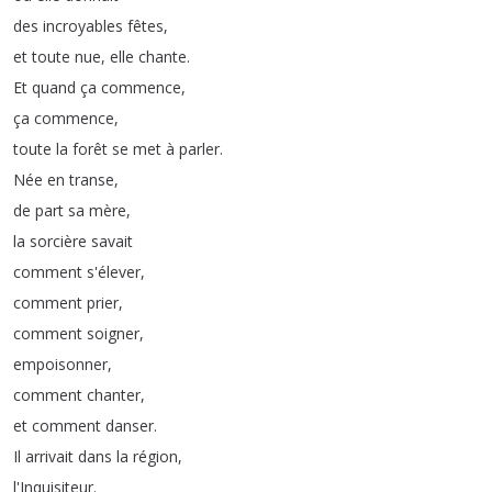
des
incroyables
fêtes
,
et
toute
nue
,
elle
chante
.
Et
quand
ça
commence
,
ça
commence
,
toute
la
forêt
se
met
à
parler
.
Née
en
transe
,
de
part
sa
mère
,
la
sorcière
savait
comment
s'élever
,
comment
prier
,
comment
soigner
,
empoisonner
,
comment
chanter
,
et
comment
danser
.
Il
arrivait
dans
la
région
,
l'Inquisiteur
.