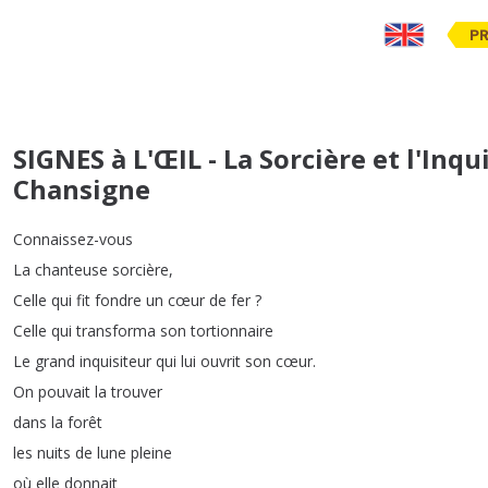
PR
SIGNES à L'ŒIL - La Sorcière et l'Inqu
Chansigne
Connaissez-vous
La
chanteuse
sorcière
,
Celle
qui
fit
fondre
un
cœur
de
fer
?
Celle
qui
transforma
son
tortionnaire
Le
grand
inquisiteur
qui
lui
ouvrit
son
cœur
.
On
pouvait
la
trouver
dans
la
forêt
les
nuits
de
lune
pleine
où
elle
donnait