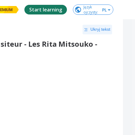
Język

Start learning
PL
EMIUM
ojczysty
:
Ukryj tekst
isiteur - Les Rita Mitsouko -