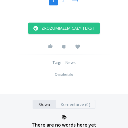
1
2
ZROZUMIAŁEM CAŁY TEKST
Tagi
:
News
O materiale
Słowa
Komentarze (0)
📚
There are no words here yet