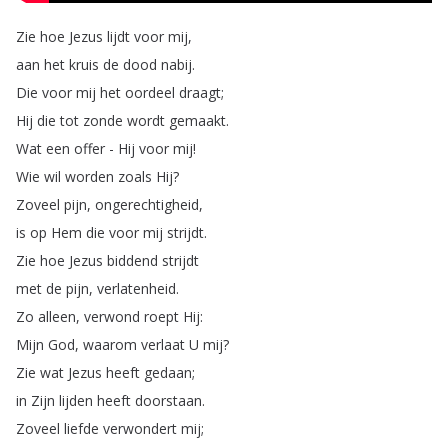
Zie
hoe
Jezus
lijdt
voor
mij
,
aan
het
kruis
de
dood
nabij
.
Die
voor
mij
het
oordeel
draagt
;
Hij
die
tot
zonde
wordt
gemaakt
.
Wat
een
offer
-
Hij
voor
mij
!
Wie
wil
worden
zoals
Hij
?
Zoveel
pijn
,
ongerechtigheid
,
is
op
Hem
die
voor
mij
strijdt
.
Zie
hoe
Jezus
biddend
strijdt
met
de
pijn
,
verlatenheid
.
Zo
alleen
,
verwond
roept
Hij
:
Mijn
God
,
waarom
verlaat
U
mij
?
Zie
wat
Jezus
heeft
gedaan
;
in
Zijn
lijden
heeft
doorstaan
.
Zoveel
liefde
verwondert
mij
;