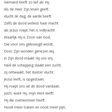
niemand
heeft
zo
lief
als
Hij
.
Als
de
Heer
Zijn
leven
geeft
vlucht
de
dag
,
de
aarde
beeft
.
Zelfs
de
dood
verliest
haar
macht
als
Jezus
roept
:
het
is
volbracht
!
Waarlijk
Hij
is
Zoon
van
God
,
Die
voor
ons
gekruisigd
wordt
.
Door
Zijn
wonden
genezen
wij
;
in
Zijn
dood
maakt
Hij
ons
vrij
.
Heel
de
schepping
slaakt
een
zucht
;
zij
ontwaakt
,
het
duister
vlucht
.
Jezus
leeft
,
is
opgestaan
;
Hij
roept
ons
uit
de
dood
vandaan
.
Juich
,
want
Hij
,
mijn
Here
leeft
!
Hij
die
overwonnen
heeft
.
Nooit
meer
tranen
en
nooit
meer
pijn
;