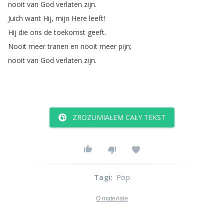
nooit
van
God
verlaten
zijn
.
Juich
want
Hij
,
mijn
Here
leeft
!
Hij
die
ons
de
toekomst
geeft
.
Nooit
meer
tranen
en
nooit
meer
pijn
;
nooit
van
God
verlaten
zijn
.
ZROZUMIAŁEM CAŁY TEKST
Tagi
:
Pop
O materiale