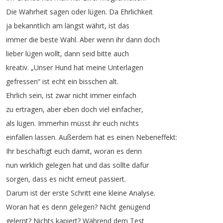
Die
Wahrheit
sagen
oder
lügen
.
Da
Ehrlichkeit
ja
bekanntlich
am
längst
währt
,
ist
das
immer
die
beste
Wahl
.
Aber
wenn
ihr
dann
doch
lieber
lügen
wollt
,
dann
seid
bitte
auch
kreativ
.
„
Unser
Hund
hat
meine
Unterlagen
gefressen
“
ist
echt
ein
bisschen
alt
.
Ehrlich
sein
,
ist
zwar
nicht
immer
einfach
zu
ertragen
,
aber
eben
doch
viel
einfacher
,
als
lügen
.
Immerhin
müsst
ihr
euch
nichts
einfallen
lassen
.
Außerdem
hat
es
einen
Nebeneffekt
:
Ihr
beschäftigt
euch
damit
,
woran
es
denn
nun
wirklich
gelegen
hat
und
das
sollte
dafür
sorgen
,
dass
es
nicht
erneut
passiert
.
Darum
ist
der
erste
Schritt
eine
kleine
Analyse
.
Woran
hat
es
denn
gelegen
?
Nicht
genügend
gelernt
?
Nichts
kapiert
?
Während
dem
Test