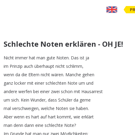
PR
Schlechte Noten erklären - OH JE!
Nicht
immer
hat
man
gute
Noten
.
Das
ist
ja
im
Prinzip
auch
überhaupt
nicht
schlimm
,
wenn
da
die
Eltern
nicht
wären
.
Manche
gehen
ganz
locker
mit
einer
schlechten
Note
um
und
andere
werfen
bei
einer
zwei
schon
mit
Hausarrest
um
sich
.
Kein
Wunder
,
dass
Schüler
da
gerne
mal
verschweigen
,
welche
Noten
sie
haben
.
Aber
wenn
es
hart
auf
hart
kommt
,
wie
erklärt
man
denn
dann
eine
schlechte
Note
?
Im
Grunde
hat
man
nur
zwei
Möglichkeiten
: