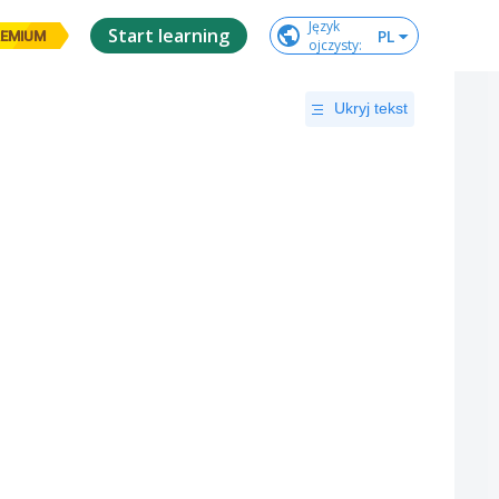
Język

Start learning
PL
EMIUM
ojczysty
:
Ukryj tekst