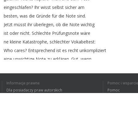
eingeschlafen
?
Ihr
wisst
selbst
sicher
am
besten
,
was
die
Gründe
für
die
Note
sind
.
Jetzt
müsst
ihr
überlegen
,
ob
die
Note
wichtig
ist
oder
nicht
.
Schlechte
Prüfungsnote
wäre
ne
kleine
Katastrophe
,
schlechter
Vokabeltest
:
Who
cares
?
Entsprechend
ist
es
recht
unkompliziert
eine
unwichtige
Note
zu
erklären
.
Gut
,
wenn
eure
Eltern
trotzdem
zicken
,
ist
das
sicher
auch
nicht
leicht
,
aber
eben
doch
ein
bisschen
Informacje prawne
Pomoc i wsparci
leichter
.
Dla posiadaczy praw autorskich
Pomoc
Polityki prywatności
FAQ
Terms of Use
1
2
3
Rozszerzenie do przeglądarki