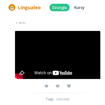
Dżungla
Kursy
Wróć
Tagi
:
Lectures