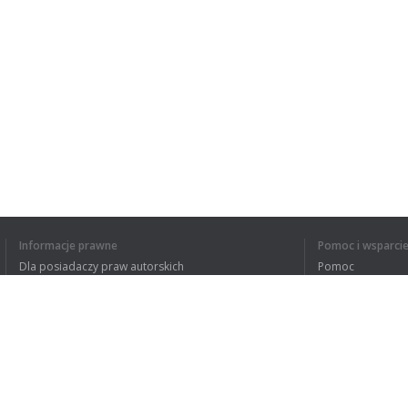
Informacje prawne
Pomoc i wsparci
Dla posiadaczy praw autorskich
Pomoc
Polityki prywatności
FAQ
Terms of Use
Rozszerzenie do przeglądarki