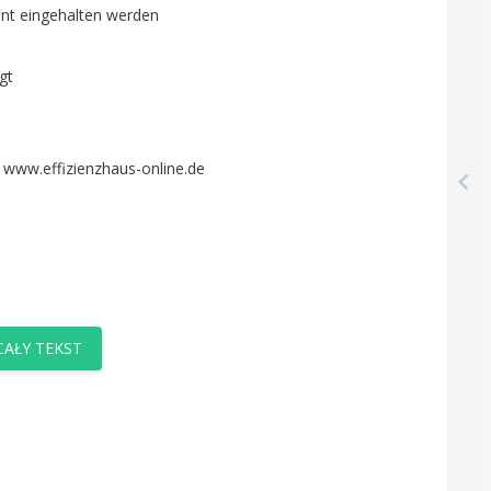
nt
eingehalten
werden
gt
www
.
effizienzhaus-online
.
de
AŁY TEKST