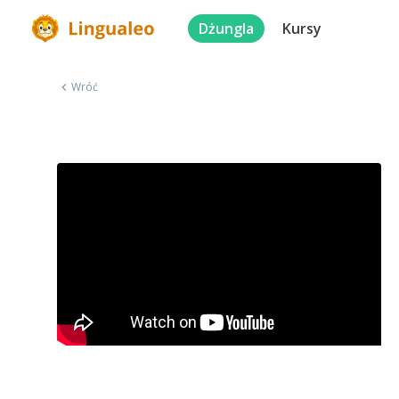
Dżungla
Kursy
Wróć