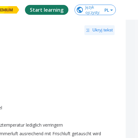
Język

Start learning
PL
EMIUM
ojczysty
:
Ukryj tekst
el
iztemperatur
lediglich
verringern
immerluft
ausreichend
mit
Frischluft
getauscht
wird