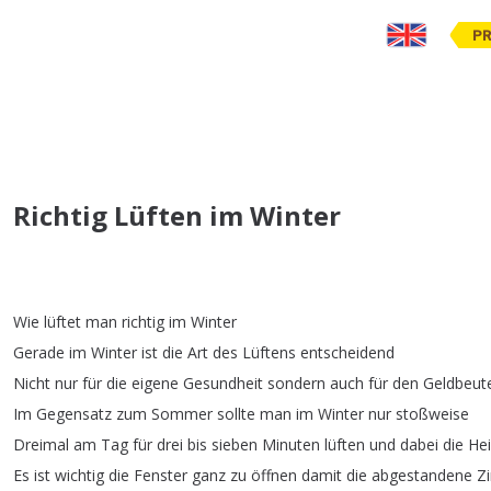
PR
Richtig Lüften im Winter
Wie
lüftet
man
richtig
im
Winter
Gerade
im
Winter
ist
die
Art
des
Lüftens
entscheidend
Nicht
nur
für
die
eigene
Gesundheit
sondern
auch
für
den
Geldbeut
Im
Gegensatz
zum
Sommer
sollte
man
im
Winter
nur
stoßweise
Dreimal
am
Tag
für
drei
bis
sieben
Minuten
lüften
und
dabei
die
He
Es
ist
wichtig
die
Fenster
ganz
zu
öffnen
damit
die
abgestandene
Z