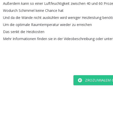
Außerdem
kann
so
einer
Luftfeuchtigkeit
zwischen
40
und
60
Proze
Wodurch
Schimmel
keine
Chance
hat
Und
da
die
Wände
nicht
auskühlen
wird
weniger
Heizleistung
benöti
Um
die
optimale
Raumtemperatur
wieder
zu
erreichen
Das
senkt
die
Heizkosten
Mehr
Informationen
finden
sie
in
der
Videobeschreibung
oder
unter
ZROZUMIAŁEM C