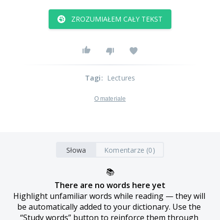
ZROZUMIAŁEM CAŁY TEKST
Tagi
:
Lectures
O materiale
Słowa
Komentarze (0)
📚
There are no words here yet
Highlight unfamiliar words while reading — they will 
be automatically added to your dictionary. Use the 
“Study words” button to reinforce them through 