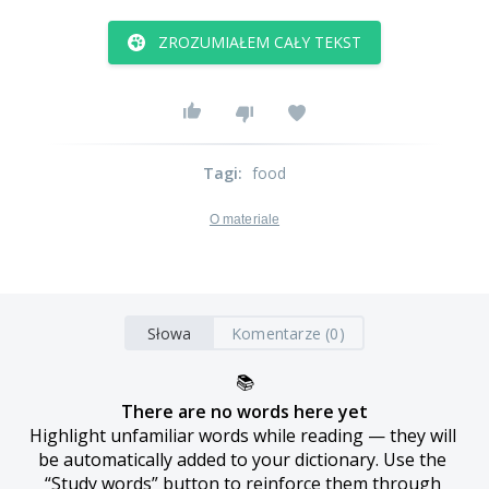
ZROZUMIAŁEM CAŁY TEKST
Tagi
:
food
O materiale
Słowa
Komentarze (0)
📚
There are no words here yet
Highlight unfamiliar words while reading — they will 
be automatically added to your dictionary. Use the 
“Study words” button to reinforce them through 