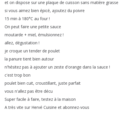
et
on
dispose
sur
une
plaque
de
cuisson
sans
matière
grasse
si
vous
aimez
bien
épicé
,
ajoutez
du
poivre
15
min
à
180°C
au
four
!
On
peut
faire
une
petite
sauce
moutarde
+
miel
,
émulsionnez
!
allez
,
dégustation
!
je
croque
un
tender
de
poulet
la
panure
tient
bien
autour
n'hésitez
pas
à
ajouter
un
zeste
d'orange
dans
la
sauce
!
c'est
trop
bon
poulet
bien
cuit
,
croustillant
,
juste
parfait
vous
n'allez
pas
être
décu
Super
facile
à
faire
,
testez
à
la
maison
A
très
vite
sur
Hervé
Cuisine
et
abonnez-vous