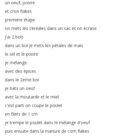
un
oeuf
,
poivre
et
cron
flakes
première
étape
on
mets
les
céréales
dans
un
sac
et
on
écrase
J'ai
2
bols
dans
un
bol
je
mets
les
pétales
de
mais
le
sel
et
le
poivre
je
mélange
avec
des
épices
dans
le
2eme
bol
je
bats
un
oeuf
avec
la
moutarde
et
le
miel
c'est
parti
on
coupe
le
poulet
en
filets
de
1
cm
je
trempe
le
poulet
dans
le
mélange
d'oeuf
puis
ensuite
dans
la
manure
de
corn
flakes