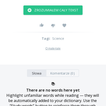
ZROZUMIAŁEM CAŁY TEKST
Tagi
:
Science
O materiale
Słowa
Komentarze (0)
📚
There are no words here yet
Highlight unfamiliar words while reading — they will 
be automatically added to your dictionary. Use the 
“Study words” button to reinforce them through 