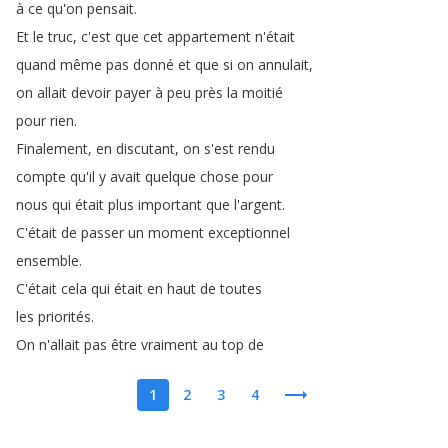
à
ce
qu'on
pensait
.
Et
le
truc
,
c'est
que
cet
appartement
n'était
quand
même
pas
donné
et
que
si
on
annulait
,
on
allait
devoir
payer
à
peu
près
la
moitié
pour
rien
.
Finalement
,
en
discutant
,
on
s'est
rendu
compte
qu'il
y
avait
quelque
chose
pour
nous
qui
était
plus
important
que
l'argent
.
C'était
de
passer
un
moment
exceptionnel
ensemble
.
C'était
cela
qui
était
en
haut
de
toutes
les
priorités
.
On
n'allait
pas
être
vraiment
au
top
de
1
2
3
4