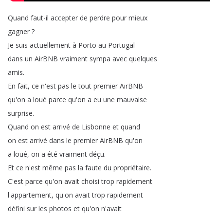
Quand
faut-il
accepter
de
perdre
pour
mieux
gagner
?
Je
suis
actuellement
à
Porto
au
Portugal
dans
un
AirBNB
vraiment
sympa
avec
quelques
amis
.
En
fait
,
ce
n'est
pas
le
tout
premier
AirBNB
qu'on
a
loué
parce
qu'on
a
eu
une
mauvaise
surprise
.
Quand
on
est
arrivé
de
Lisbonne
et
quand
on
est
arrivé
dans
le
premier
AirBNB
qu'on
a
loué
,
on
a
été
vraiment
déçu
.
Et
ce
n'est
même
pas
la
faute
du
propriétaire
.
C'est
parce
qu'on
avait
choisi
trop
rapidement
l'appartement
,
qu'on
avait
trop
rapidement
défini
sur
les
photos
et
qu'on
n'avait