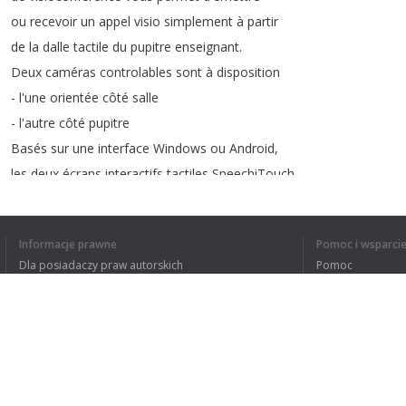
ou
recevoir
un
appel
visio
simplement
à
partir
de
la
dalle
tactile
du
pupitre
enseignant
.
Deux
caméras
controlables
sont
à
disposition
-
l'une
orientée
côté
salle
-
l'autre
côté
pupitre
Basés
sur
une
interface
Windows
ou
Android
,
les
deux
écrans
interactifs
tactiles
SpeechiTouch
offrent
plusieurs
outils
de
présentations
et
d'annotations
de
contenus
Informacje prawne
Pomoc i wsparci
d'interactions
comme
un
dispositif
de
vote
Dla posiadaczy praw autorskich
Pomoc
et
de
collaboration
Polityki prywatności
FAQ
Terms of Use
1
2
Rozszerzenie do przeglądarki