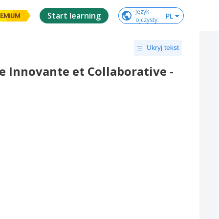
Język

Start learning
PL
EMIUM
ojczysty
:
Ukryj tekst
e Innovante et Collaborative -