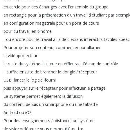
en
cercle
pour
des
échanges
avec
l'ensemble
du
groupe
en
rectangle
pour
la
présentation
d'un
travail
d'étudiant
par
exempl
en
configuration
magistrale
pour
un
point
de
cours
pour
du
travail
en
binôme
-
ou
encore
pour
le
travail
à
l'aide
d'écrans
interactifs
tactiles
Speec
Pour
projeter
son
contenu
,
commencer
par
allumer
le
vidéoprojecteur
le
reste
du
système
s'allume
en
effleurant
l'écran
de
contrôle
Il
suffira
ensuite
de
brancher
le
dongle
/
récepteur
USB
,
lancer
le
logiciel
fourni
puis
appuyer
sur
le
récepteur
pour
effectuer
le
partage
Le
système
permet
également
la
diffusion
du
contenu
depuis
un
smartphone
ou
une
tablette
Android
ou
iOS
.
Pour
des
enseignements
à
distance
,
un
système
de
visioconférence
vous
permet
d'émettre