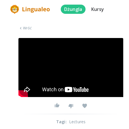
Dżungla
Kursy
Wróć
Tagi
:
Lectures