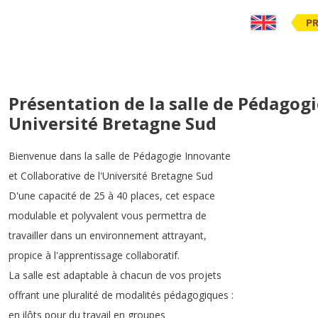
PR
Présentation de la salle de Pédagogi
Université Bretagne Sud
Bienvenue
dans
la
salle
de
Pédagogie
Innovante
et
Collaborative
de
l'Université
Bretagne
Sud
D'une
capacité
de
25
à
40
places
,
cet
espace
modulable
et
polyvalent
vous
permettra
de
travailler
dans
un
environnement
attrayant
,
propice
à
l'apprentissage
collaboratif
.
La
salle
est
adaptable
à
chacun
de
vos
projets
offrant
une
pluralité
de
modalités
pédagogiques
:
en
ilôts
pour
du
travail
en
groupes