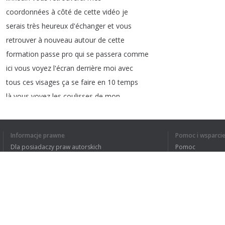
coordonnées
à
côté
de
cette
vidéo
je
serais
très
heureux
d'échanger
et
vous
retrouver
à
nouveau
autour
de
cette
formation
passe
pro
qui
se
passera
comme
ici
vous
voyez
l'écran
derrière
moi
avec
tous
ces
visages
ça
se
faire
en
10
temps
là
vous
voyez
les
coulisses
de
mon
bureau
à
la
maison
à
très
très
bientôt
au
plaisir
de
vous
retrouver
Informacje prawne
Pomoc i wsparci
Dla posiadaczy praw autorskich
Pomoc
Polityki prywatności
FAQ
Terms of Use
ZROZUMIAŁEM C
Rozszerzenie do przeglądarki