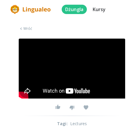
Dżungla
Kursy
Wróć
Tagi
:
Lectures