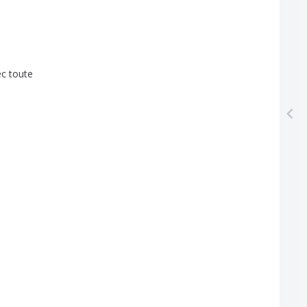
ec
toute