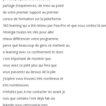
partage
d'expériences
,
de
mise
au
point
de
votre
premier
support
au
premier
cursus
de
formation
sur
la
plateforme
360
learning
qui
a
été
retenu
par
PassPro
et
que
vous
sortiez
là
av
l'énergie
toutes
les
clés
pour
aller
mieux
différencier
votre
programme
parce
que
beaucoup
de
gens
se
mettent
au
e-learning
avec
ce
confinement
et
donc
c'est
important
de
montrer
que
vous
avez
ce
petit
plus
qui
fera
que
vous
passerez
au
dessus
de
la
pile
j'espère
vous
trouvez
très
nombreux
et
très
nombreuses
n'hésitez
pas
à
me
contacter
en
avant
je
vois
que
certains
l'ont
déjà
fait
via
linkedin
vous
retrouverai
mes