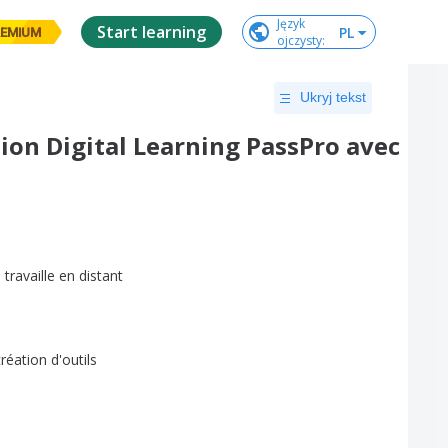
Język

Start learning
PL
EMIUM
ojczysty
:
Ukryj tekst
tion Digital Learning PassPro avec
e
travaille
en
distant
création
d'outils