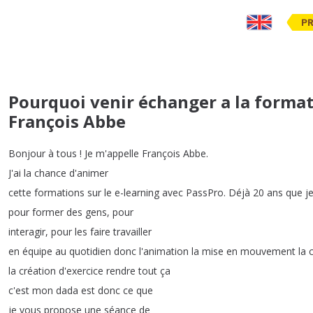
PR
Pourquoi venir échanger a la forma
François Abbe
Bonjour
à
tous
!
Je
m'appelle
François
Abbe
.
J'ai
la
chance
d'animer
cette
formations
sur
le
e-learning
avec
PassPro
.
Déjà
20
ans
que
j
pour
former
des
gens
,
pour
interagir
,
pour
les
faire
travailler
en
équipe
au
quotidien
donc
l'animation
la
mise
en
mouvement
la
la
création
d'exercice
rendre
tout
ça
c'est
mon
dada
est
donc
ce
que
je
vous
propose
une
séance
de