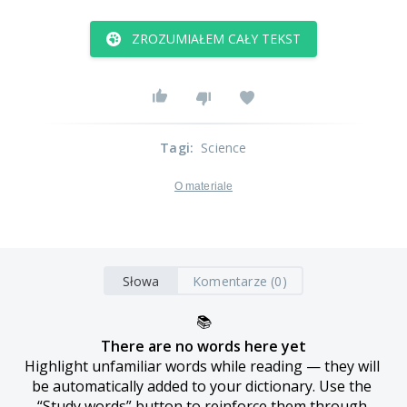
ZROZUMIAŁEM CAŁY TEKST
Tagi
:
Science
O materiale
Słowa
Komentarze (0)
📚
There are no words here yet
Highlight unfamiliar words while reading — they will 
be automatically added to your dictionary. Use the 
“Study words” button to reinforce them through 