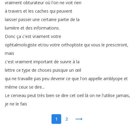
vraiment
obturateur
où
l'on
ne
voit
rien
à
travers
et
les
caches
qui
peuvent
laisser
passer
une
certaine
partie
de
la
lumière
et
des
informations
.
Donc
ça
c'est
vraiment
votre
ophtalmologiste
et
/
ou
votre
orthoptiste
qui
vous
le
prescriront
,
mais
c'est
vraiment
important
de
suivre
à
la
lettre
ce
type
de
choses
puisque
un
œil
qui
ne
travaille
pas
peu
devenir
ce
que
l'on
appelle
amblyope
et
même
ceux
se
dire
...
Le
cerveau
peut
très
bien
se
dire
cet
oeil
là
on
ne
l'utilise
jamais
,
je
ne
le
fais
1
2