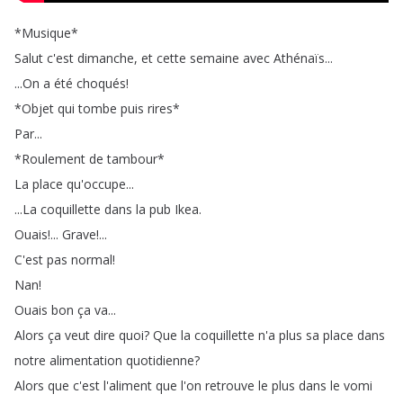
*
Musique
*
Salut
c'est
dimanche
,
et
cette
semaine
avec
Athénaïs
...
...
On
a
été
choqués
!
*
Objet
qui
tombe
puis
rires
*
Par
...
*
Roulement
de
tambour
*
La
place
qu'occupe
...
...
La
coquillette
dans
la
pub
Ikea
.
Ouais
!...
Grave
!...
C'est
pas
normal
!
Nan
!
Ouais
bon
ça
va
...
Alors
ça
veut
dire
quoi
?
Que
la
coquillette
n'a
plus
sa
place
dans
notre
alimentation
quotidienne
?
Alors
que
c'est
l'aliment
que
l'on
retrouve
le
plus
dans
le
vomi