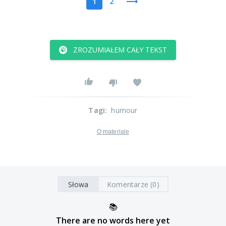
1
2
ZROZUMIAŁEM CAŁY TEKST
Tagi
:
humour
O materiale
Słowa
Komentarze (0)
📚
There are no words here yet