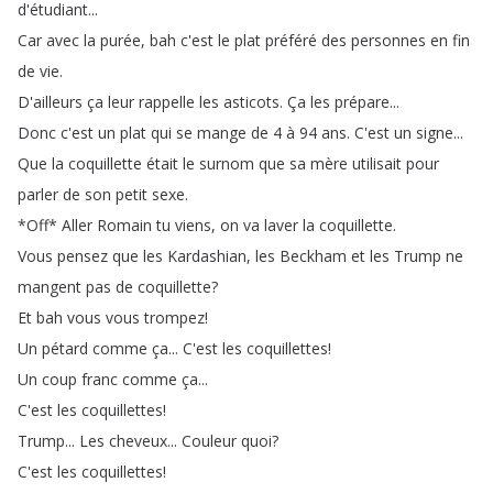
d'étudiant
...
Car
avec
la
purée
,
bah
c'est
le
plat
préféré
des
personnes
en
fin
de
vie
.
D'ailleurs
ça
leur
rappelle
les
asticots
.
Ça
les
prépare
...
Donc
c'est
un
plat
qui
se
mange
de
4
à
94
ans
.
C'est
un
signe
...
Que
la
coquillette
était
le
surnom
que
sa
mère
utilisait
pour
parler
de
son
petit
sexe
.
*
Off
*
Aller
Romain
tu
viens
,
on
va
laver
la
coquillette
.
Vous
pensez
que
les
Kardashian
,
les
Beckham
et
les
Trump
ne
mangent
pas
de
coquillette
?
Et
bah
vous
vous
trompez
!
Un
pétard
comme
ça
...
C'est
les
coquillettes
!
Un
coup
franc
comme
ça
...
C'est
les
coquillettes
!
Trump
...
Les
cheveux
...
Couleur
quoi
?
C'est
les
coquillettes
!