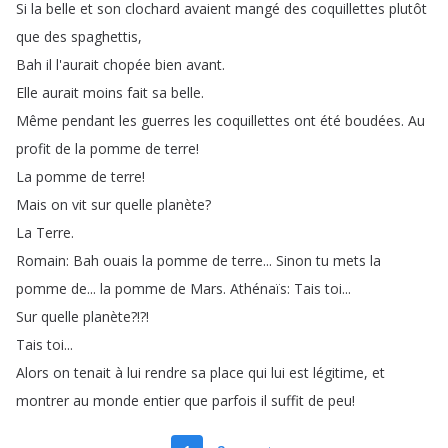
Si
la
belle
et
son
clochard
avaient
mangé
des
coquillettes
plutôt
que
des
spaghettis
,
Bah
il
l'aurait
chopée
bien
avant
.
Elle
aurait
moins
fait
sa
belle
.
Même
pendant
les
guerres
les
coquillettes
ont
été
boudées
.
Au
profit
de
la
pomme
de
terre
!
La
pomme
de
terre
!
Mais
on
vit
sur
quelle
planète
?
La
Terre
.
Romain
:
Bah
ouais
la
pomme
de
terre
...
Sinon
tu
mets
la
pomme
de
...
la
pomme
de
Mars
.
Athénaïs
:
Tais
toi
...
Sur
quelle
planète
?!?!
Tais
toi
...
Alors
on
tenait
à
lui
rendre
sa
place
qui
lui
est
légitime
,
et
montrer
au
monde
entier
que
parfois
il
suffit
de
peu
!