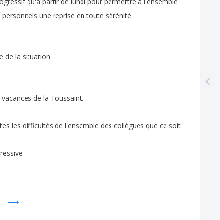
ogressif
qu'à
partir
de
lundi
pour
permettre
à
l'ensemble
s
personnels
une
reprise
en
toute
sérénité
e
de
la
situation
vacances
de
la
Toussaint
.
tes
les
difficultés
de
l'ensemble
des
collègues
que
ce
soit
ressive