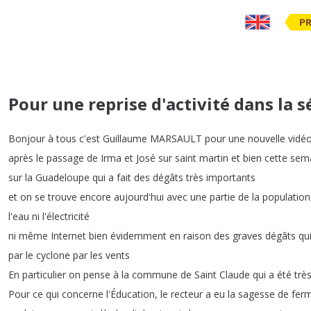
PR
Pour une reprise d'activité dans la sé
Bonjour
à
tous
c'est
Guillaume
MARSAULT
pour
une
nouvelle
vidé
après
le
passage
de
Irma
et
José
sur
saint
martin
et
bien
cette
sem
sur
la
Guadeloupe
qui
a
fait
des
dégâts
très
importants
et
on
se
trouve
encore
aujourd'hui
avec
une
partie
de
la
population
l'eau
ni
l'électricité
ni
même
Internet
bien
évidemment
en
raison
des
graves
dégâts
qu
par
le
cyclone
par
les
vents
En
particulier
on
pense
à
la
commune
de
Saint
Claude
qui
a
été
trè
Pour
ce
qui
concerne
l'Éducation
,
le
recteur
a
eu
la
sagesse
de
fer