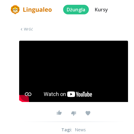
Dżungla
Kursy
Wróć
Tagi
:
News