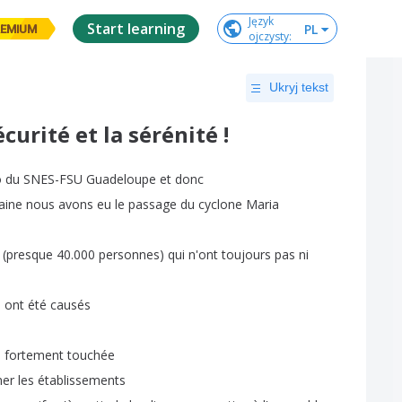
Język

Start learning
PL
EMIUM
ojczysty
:
Ukryj tekst
curité et la sérénité !
o
du
SNES-FSU
Guadeloupe
et
donc
aine
nous
avons
eu
le
passage
du
cyclone
Maria
(
presque
40.000
personnes
)
qui
n'ont
toujours
pas
ni
i
ont
été
causés
s
fortement
touchée
mer
les
établissements