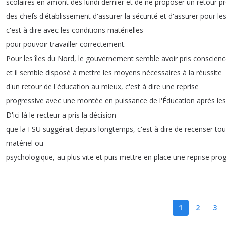
scolaires
en
amont
dès
lundi
dernier
et
de
ne
proposer
un
retour
pr
des
chefs
d'établissement
d'assurer
la
sécurité
et
d'assurer
pour
le
c'est
à
dire
avec
les
conditions
matérielles
pour
pouvoir
travailler
correctement
.
Pour
les
îles
du
Nord
,
le
gouvernement
semble
avoir
pris
conscienc
et
il
semble
disposé
à
mettre
les
moyens
nécessaires
à
la
réussite
d'un
retour
de
l'éducation
au
mieux
,
c'est
à
dire
une
reprise
progressive
avec
une
montée
en
puissance
de
l'Éducation
après
les
D'ici
là
le
recteur
a
pris
la
décision
que
la
FSU
suggérait
depuis
longtemps
,
c'est
à
dire
de
recenser
tou
matériel
ou
psychologique
,
au
plus
vite
et
puis
mettre
en
place
une
reprise
prog
1
2
3