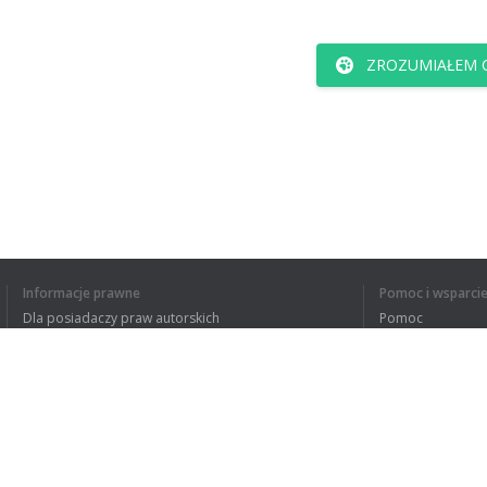
ZROZUMIAŁEM C
Informacje prawne
Pomoc i wsparci
Dla posiadaczy praw autorskich
Pomoc
Polityki prywatności
FAQ
Terms of Use
Rozszerzenie do przeglądarki