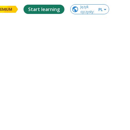
Język

Start learning
PL
EMIUM
ojczysty
: