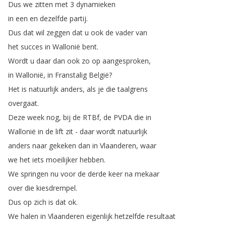
Dus
we
zitten
met
3
dynamieken
in
een
en
dezelfde
partij
.
Dus
dat
wil
zeggen
dat
u
ook
de
vader
van
het
succes
in
Wallonië
bent
.
Wordt
u
daar
dan
ook
zo
op
aangesproken
,
in
Wallonië
,
in
Franstalig
België
?
Het
is
natuurlijk
anders
,
als
je
die
taalgrens
overgaat
.
Deze
week
nog
,
bij
de
RTBf
,
de
PVDA
die
in
Wallonië
in
de
lift
zit
-
daar
wordt
natuurlijk
anders
naar
gekeken
dan
in
Vlaanderen
,
waar
we
het
iets
moeilijker
hebben
.
We
springen
nu
voor
de
derde
keer
na
mekaar
over
die
kiesdrempel
.
Dus
op
zich
is
dat
ok
.
We
halen
in
Vlaanderen
eigenlijk
hetzelfde
resultaat