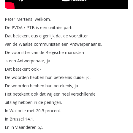
Peter
Mertens
,
welkom
.
De
PVDA
/
PTB
is
een
unitaire
partij
.
Dat
betekent
dus
eigenlijk
dat
de
voorzitter
van
de
Waalse
communisten
een
Antwerpenaar
is
.
De
voorzitter
van
de
Belgische
marxisten
is
een
Antwerpenaar
,
ja
.
Dat
betekent
ook
-
De
woorden
hebben
hun
betekenis
duidelijk
...
De
woorden
hebben
hun
betekenis
,
ja
...
Het
betekent
ook
dat
wij
een
heel
verschillende
uitslag
hebben
in
de
peilingen
.
In
Wallonië
met
20,5
procent
.
In
Brussel
14,1.
En
in
Vlaanderen
5,5.