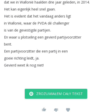
dat
we
in
Wallonië
haalden
drie
jaar
geleden
,
in
2014.
Het
kan
eigenlijk
heel
snel
gaan
.
Het
is
evident
dat
het
vandaag
anders
ligt
in
Wallonië
,
waar
de
PVDA
dé
challenger
is
van
de
gevestigde
partijen
.
En
waar
u
plotseling
een
gevierd
partijvoorzitter
bent
.
Een
partijvoorzitter
die
een
partij
in
een
goeie
richting
leidt
,
ja
.
Gevierd
weet
ik
nog
niet
!
ZROZUMIAŁEM CAŁY TEKST