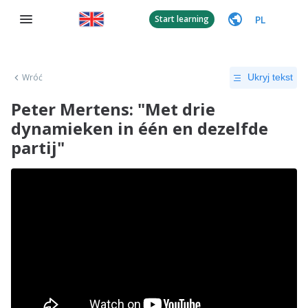
PL
Start learning
Wróć
Ukryj tekst
Peter Mertens: "Met drie
dynamieken in één en dezelfde
partij"