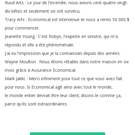
Ruud
Arts
:
Le
jour
de
l'incendie
,
nous
avions
cent-quatre-vingt-
dix
bêtes
et
seulement
six
ont
survécu
.
Tracy
Arts
:
Economical
est
intervenue
et
nous
a
remis
50 000 $
pour
commencer
.
Jeanette
Young
:
C'est
Robyn
,
l'experte
en
sinistre
,
qui
m'a
répondu
et
elle
a
été
phénoménale
.
J'ai
eu
l'impression
que
je
la
connaissais
depuis
des
années
.
Wayne
Moulton
:
Nous
étions
rétablis
dans
notre
maison
en
six
mois
grâce
à
Assurance
Economical
.
Mark
Jaklic
:
Merci
infiniment
pour
tout
ce
que
vous
avez
fait
pour
nous
.
Si
Economical
agit
ainsi
avec
tout
le
monde
,
le
monde
entier
devrait
être
leur
client
;
disons-le
comme
ça
,
parce
qu'ils
sont
extraordinaires
.