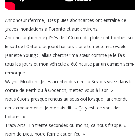
Annonceur
(
femme
) :
Des
pluies
abondantes
ont
entraîné
de
graves
inondations
à
Toronto
et
aux
environs
.
Annonceur
(
homme
) :
Près
de
100
mm
de
pluie
sont
tombés
sur
le
sud
de
l'Ontario
aujourd'hui
lors
d'une
tempête
incroyable
.
Jeanette
Young
:
J'allais
chercher
ma
sœur
comme
je
le
fais
tous
les
jours
et
mon
véhicule
a
été
heurté
par
un
camion
semi-
remorque
.
Wayne
Moulton
:
Je
les
ai
entendus
dire
:
«
Si
vous
vivez
dans
le
comté
de
Perth
ou
à
Goderich
,
mettez-vous
à
l'abri
.
»
Nous
étions
presque
rendus
au
sous-sol
lorsque
j'ai
entendu
deux
craquements
.
Je
me
suis
dit
:
«
Ça
y
est
,
ce
sont
des
toitures
.
»
Tracy
Arts
:
En
trente
secondes
ou
moins
,
ça
nous
frappe
.
«
Nom
de
Dieu
,
notre
ferme
est
en
feu
.
»