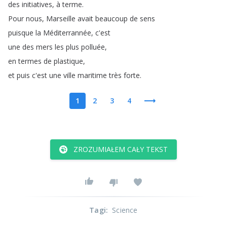
des
initiatives
,
à
terme
.
Pour
nous
,
Marseille
avait
beaucoup
de
sens
puisque
la
Méditerrannée
,
c'est
une
des
mers
les
plus
polluée
,
en
termes
de
plastique
,
et
puis
c'est
une
ville
maritime
très
forte
.
1
2
3
4
ZROZUMIAŁEM CAŁY TEKST
Tagi
:
Science