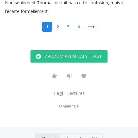
Non
seulement
Thomas
ne
fait
pas
cette
confusion
,
mais
il
l'écarte
formellement
.
1
2
3
4
ZROZUMIAŁEM CAŁY TEKST
Tagi
:
Lectures
O materiale