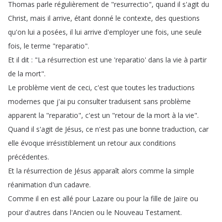
Thomas
parle
régulièrement
de
"
resurrectio
",
quand
il
s'agit
du
Christ
,
mais
il
arrive
,
étant
donné
le
contexte
,
des
questions
qu'on
lui
a
posées
,
il
lui
arrive
d'employer
une
fois
,
une
seule
fois
,
le
terme
"
reparatio
".
Et
il
dit
: "
La
résurrection
est
une
'reparatio'
dans
la
vie
à
partir
de
la
mort
".
Le
problème
vient
de
ceci
,
c'est
que
toutes
les
traductions
modernes
que
j'ai
pu
consulter
traduisent
sans
problème
apparent
la
"
reparatio
",
c'est
un
"
retour
de
la
mort
à
la
vie
".
Quand
il
s'agit
de
Jésus
,
ce
n'est
pas
une
bonne
traduction
,
car
elle
évoque
irrésistiblement
un
retour
aux
conditions
précédentes
.
Et
la
résurrection
de
Jésus
apparaît
alors
comme
la
simple
réanimation
d'un
cadavre
.
Comme
il
en
est
allé
pour
Lazare
ou
pour
la
fille
de
Jaïre
ou
pour
d'autres
dans
l'Ancien
ou
le
Nouveau
Testament
.