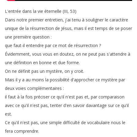
L'entrée
dans
la
vie
éternelle
(
III
, 53)
Dans
notre
premier
entretien
,
j'ai
tenu
à
souligner
le
caractère
unique
de
la
résurrection
de
Jésus
,
mais
il
est
temps
de
se
poser
une
première
question
:
que
faut-il
entendre
par
ce
mot
de
résurrection
?
Évidemment
,
vous
vous
en
doutez
,
on
ne
peut
pas
s'attendre
à
une
définition
en
bonne
et
due
forme
.
On
ne
définit
pas
un
mystère
,
on
y
croit
.
Mais
il
y
a
au
moins
la
possibilité
d'approcher
ce
mystère
par
deux
voies
complémentaires
:
il
faut
à
la
fois
préciser
ce
qu'il
n'est
pas
et
,
par
comparaison
avec
ce
qu'il
n'est
pas
,
tenter
d'en
savoir
davantage
sur
ce
qu'il
est
.
Ce
qu'il
n'est
pas
,
une
simple
difficulté
de
vocabulaire
nous
le
fera
comprendre
.