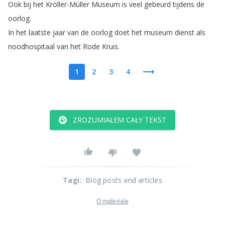
Ook
bij
het
Kröller-Müller
Museum
is
veel
gebeurd
tijdens
de
oorlog
.
In
het
laatste
jaar
van
de
oorlog
doet
het
museum
dienst
als
noodhospitaal
van
het
Rode
Kruis
.
1
2
3
4
ZROZUMIAŁEM CAŁY TEKST
Tagi
:
Blog posts and articles
O materiale