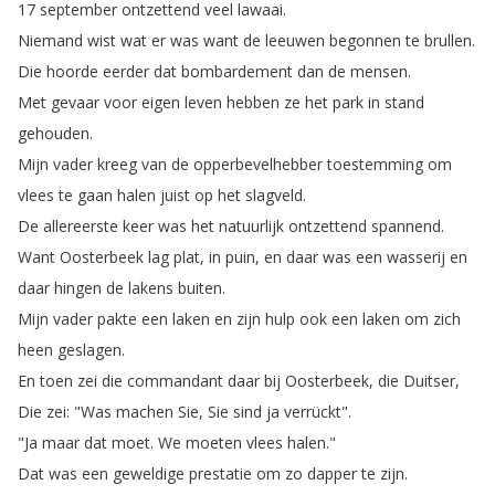
17
september
ontzettend
veel
lawaai
.
Niemand
wist
wat
er
was
want
de
leeuwen
begonnen
te
brullen
.
Die
hoorde
eerder
dat
bombardement
dan
de
mensen
.
Met
gevaar
voor
eigen
leven
hebben
ze
het
park
in
stand
gehouden
.
Mijn
vader
kreeg
van
de
opperbevelhebber
toestemming
om
vlees
te
gaan
halen
juist
op
het
slagveld
.
De
allereerste
keer
was
het
natuurlijk
ontzettend
spannend
.
Want
Oosterbeek
lag
plat
,
in
puin
,
en
daar
was
een
wasserij
en
daar
hingen
de
lakens
buiten
.
Mijn
vader
pakte
een
laken
en
zijn
hulp
ook
een
laken
om
zich
heen
geslagen
.
En
toen
zei
die
commandant
daar
bij
Oosterbeek
,
die
Duitser
,
Die
zei
: "
Was
machen
Sie
,
Sie
sind
ja
verrückt
".
"
Ja
maar
dat
moet
.
We
moeten
vlees
halen
."
Dat
was
een
geweldige
prestatie
om
zo
dapper
te
zijn
.