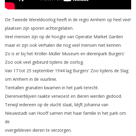
De
Tweede
Wereldoorlog
heeft
in
de
regio
Arnhem
op
heel
veel
plaatsen
zijn
sporen
achtergelaten
.
Veel
mensen
zijn
op
de
hoogte
van
Operatie
Market
Garden
maar
er
zijn
ook
verhalen
die
nog
veel
mensen
niet
kennen
.
Zo
is
er
bij
het
Kröller-Müller
Museum
en
dierenpark
Burgers'
Zoo
ook
veel
gebeurd
tijdens
de
oorlog
.
Van
17
tot
25
september
1944
lag
Burgers'
Zoo
tijdens
de
Slag
om
Arnhem
in
de
vuurlinie
.
Tientallen
granaten
kwamen
in
het
park
terecht
.
Dierenverblijven
raakte
verwoest
en
dieren
werden
gedood
.
Terwijl
iedereen
op
de
vlucht
slaat
,
blijft
Johanna
van
Nieuwstadt-van
Hooff
samen
met
haar
familie
in
het
park
om
de
overgebleven
dieren
te
verzorgen
.