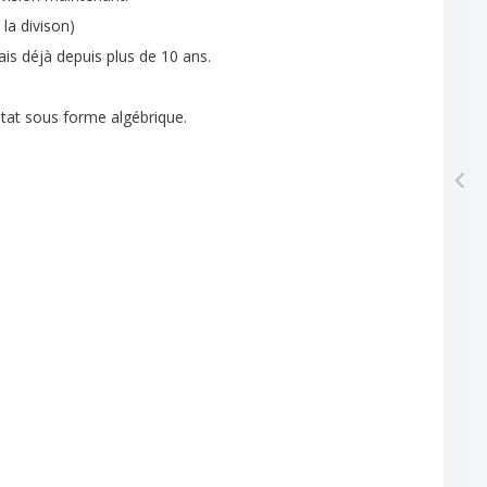
la
divison
)
ais
déjà
depuis
plus
de
10
ans
.
ltat
sous
forme
algébrique
.