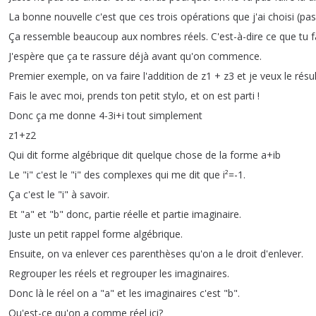
La
bonne
nouvelle
c'est
que
ces
trois
opérations
que
j'ai
choisi
(
pas
Ça
ressemble
beaucoup
aux
nombres
réels
.
C'est-à-dire
ce
que
tu
f
J'espère
que
ça
te
rassure
déjà
avant
qu'on
commence
.
Premier
exemple
,
on
va
faire
l'addition
de
z1 +
z3
et
je
veux
le
résu
Fais
le
avec
moi
,
prends
ton
petit
stylo
,
et
on
est
parti
!
Donc
ça
me
donne
4-3i
+
i
tout
simplement
z1+
z2
Qui
dit
forme
algébrique
dit
quelque
chose
de
la
forme
a
+
ib
Le
"
i
"
c'est
le
"
i
"
des
complexes
qui
me
dit
que
i²
=-1.
Ça
c'est
le
"
i
"
à
savoir
.
Et
"
a
"
et
"
b
"
donc
,
partie
réelle
et
partie
imaginaire
.
Juste
un
petit
rappel
forme
algébrique
.
Ensuite
,
on
va
enlever
ces
parenthèses
qu'on
a
le
droit
d'enlever
.
Regrouper
les
réels
et
regrouper
les
imaginaires
.
Donc
là
le
réel
on
a
"
a
"
et
les
imaginaires
c'est
"
b
".
Qu'est-ce
qu'on
a
comme
réel
ici
?