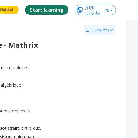
Język

Start learning
PL
EMIUM
ojczysty
:
Ukryj tekst
 - Mathrix
res
complexes
.
algébrique
.
res
complexes
.
soustraire
entre
eux
.
ivision
maintenant
.