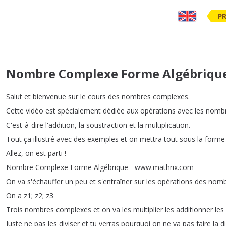
PR
Nombre Complexe Forme Algébrique
Salut
et
bienvenue
sur
le
cours
des
nombres
complexes
.
Cette
vidéo
est
spécialement
dédiée
aux
opérations
avec
les
nomb
C'est-à-dire
l'addition
,
la
soustraction
et
la
multiplication
.
Tout
ça
illustré
avec
des
exemples
et
on
mettra
tout
sous
la
forme
Allez
,
on
est
parti
!
Nombre
Complexe
Forme
Algébrique
-
www
.
mathrix
.
com
On
va
s'échauffer
un
peu
et
s'entraîner
sur
les
opérations
des
nomb
On
a
z1;
z2;
z3
Trois
nombres
complexes
et
on
va
les
multiplier
les
additionner
les
Juste
ne
pas
les
diviser
et
tu
verras
pourquoi
on
ne
va
pas
faire
la
d