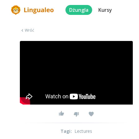
Dżungla
Kursy
Wróć
Tagi
:
Lectures