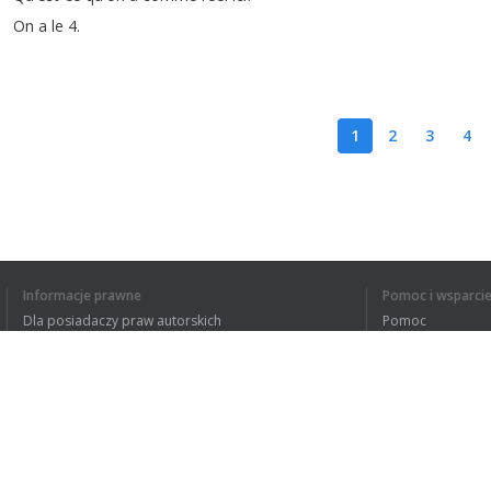
On
a
le
4.
1
2
3
4
ZROZUMIAŁEM C
Informacje prawne
Pomoc i wsparci
Dla posiadaczy praw autorskich
Pomoc
Polityki prywatności
FAQ
Terms of Use
Rozszerzenie do przeglądarki