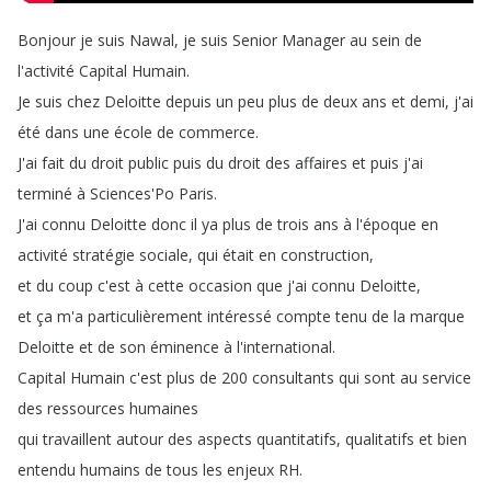
Bonjour
je
suis
Nawal
,
je
suis
Senior
Manager
au
sein
de
l'activité
Capital
Humain
.
Je
suis
chez
Deloitte
depuis
un
peu
plus
de
deux
ans
et
demi
,
j'ai
été
dans
une
école
de
commerce
.
J'ai
fait
du
droit
public
puis
du
droit
des
affaires
et
puis
j'ai
terminé
à
Sciences'Po
Paris
.
J'ai
connu
Deloitte
donc
il
ya
plus
de
trois
ans
à
l'époque
en
activité
stratégie
sociale
,
qui
était
en
construction
,
et
du
coup
c'est
à
cette
occasion
que
j'ai
connu
Deloitte
,
et
ça
m'a
particulièrement
intéressé
compte
tenu
de
la
marque
Deloitte
et
de
son
éminence
à
l'international
.
Capital
Humain
c'est
plus
de
200
consultants
qui
sont
au
service
des
ressources
humaines
qui
travaillent
autour
des
aspects
quantitatifs
,
qualitatifs
et
bien
entendu
humains
de
tous
les
enjeux
RH
.