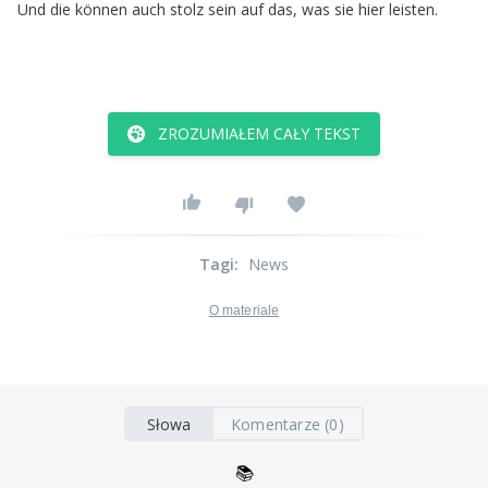
Und
die
können
auch
stolz
sein
auf
das
,
was
sie
hier
leisten
.
ZROZUMIAŁEM CAŁY TEKST
Tagi
:
News
O materiale
Słowa
Komentarze (0)
📚