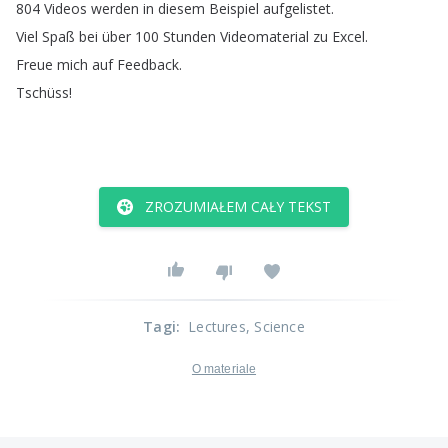
804
Videos
werden
in
diesem
Beispiel
aufgelistet
.
Viel
Spaß
bei
über
100
Stunden
Videomaterial
zu
Excel
.
Freue
mich
auf
Feedback
.
Tschüss
!
ZROZUMIAŁEM CAŁY TEKST
Tagi
:
Lectures
, Science
O materiale