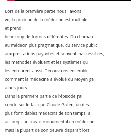
Lors
de
la
première
partie
nous
l'avons
vu
,
la
pratique
de
la
médecine
est
multiple
et
prend
beaucoup
de
formes
différentes
.
Du
chaman
au
médecin
plus
pragmatique
,
du
service
public
aux
prestations
payantes
et
souvent
inaccessibles
,
les
méthodes
évoluent
et
les
systèmes
qui
les
entourent
aussi
.
Découvrons
ensemble
comment
la
médecine
a
évolué
du
Moyen
ge
à
nos
jours
.
Dans
la
première
partie
de
l'épisode
j'ai
conclu
sur
le
fait
que
Claude
Galien
,
un
des
plus
formidables
médecins
de
son
temps
,
a
accompli
un
travail
monumental
en
médecine
mais
la
plupart
de
son
oeuvre
disparaît
lors