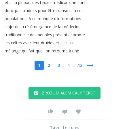
etc
.
La
plupart
des
textes
médicaux
ne
sont
donc
pas
traduits
pour
être
transmis
à
ces
populations
.
A
ce
manque
d'informations
s'ajoute
la
ré-émergence
de
la
médecine
traditionnelle
des
peuples
présents
comme
les
celtes
avec
leur
druides
et
c'est
ce
mélange
qui
fait
que
l'on
retourne
à
une
1
2
3
4
...13
ZROZUMIAŁEM CAŁY TEKST
Tagi
:
Lectures